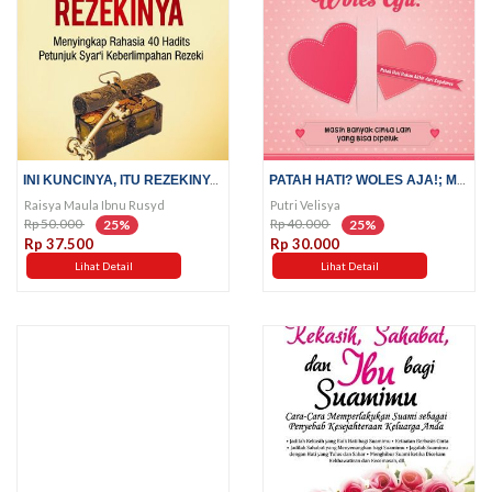
INI KUNCINYA, ITU REZEKINYA;...
PATAH HATI? WOLES AJA!; MASIH...
Raisya Maula Ibnu Rusyd
Putri Velisya
Rp 50.000
Rp 40.000
25%
25%
Rp 37.500
Rp 30.000
Lihat Detail
Lihat Detail