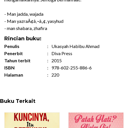
- Man jadda, wajada
- Man yazraÃ¢â‚¬â„¢, yasyhud
- man shabara, zhafira
Rincian buku:
Penulis
:
Ukasyah Habibu Ahmad
Penerbit
:
Diva Press
Tahun terbit
:
2015
ISBN
:
978-602-255-886-6
Halaman
:
220
Buku Terkait