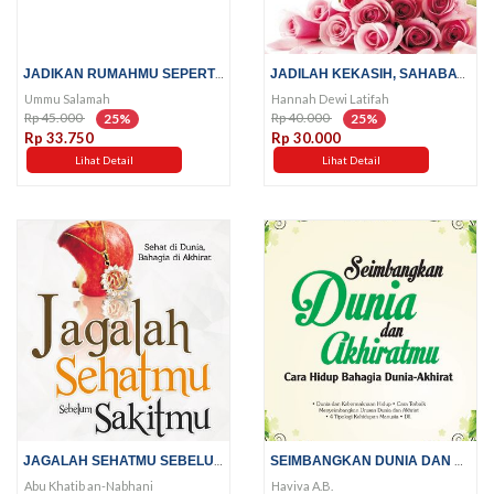
JADIKAN RUMAHMU SEPERTI SURGA;...
JADILAH KEKASIH, SAHABAT, DAN...
Ummu Salamah
Hannah Dewi Latifah
Rp 45.000
Rp 40.000
25%
25%
Rp 33.750
Rp 30.000
Lihat Detail
Lihat Detail
JAGALAH SEHATMU SEBELUM SAKITMU!
SEIMBANGKAN DUNIA DAN AKHIRATMU
Abu Khatib an-Nabhani
Haviva A.B.