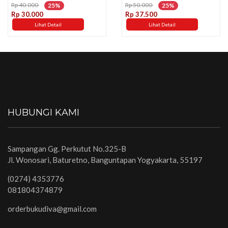
Rp 40.000
Rp 50.000
25%
25%
Rp 30.000
Rp 37.500
Lihat Detail
Lihat Detail
HUBUNGI KAMI
Sampangan Gg. Perkutut No.325-B
Jl. Wonosari, Baturetno, Banguntapan Yogyakarta, 55197
(0274) 4353776
081804374879
orderbukudiva@gmail.com