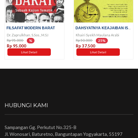
DAHSYATNYA KEAJAIBAN ISTIGHFAR...
FILSAFAT MODERN BARAT
Dr. Zaprulkhan, S.Sos., M.S.I
Khairi Syekh Maulana Arabi
Rp 95.000
Rp 50.000
%
25%
Rp 95.000
Rp 37.500
Lihat Detail
Lihat Detail
HUBUNGI KAMI
Sampangan Gg. Perkutut No.325-B
Jl. Wonosari, Baturetno, Banguntapan Yogyakarta, 55197