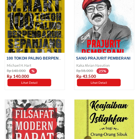
100 TOKOH PALING BERPENGARUH...
SANG PRAJURIT PEMBERANI
Michael H. Hart
Kaka Alvian Nasution
Rp 140.000
Rp 58.000
%
25%
Rp 140.000
Rp 43.500
Lihat Detail
Lihat Detail