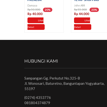
PRENEUR
TETAP SHOPPING
Damaya
John Afifi
Rp 50.000
Rp 55.000
20%
20%
Rp 40.000
Rp 44.000
Lihat
Lihat
Detail
Detail
HUBUNGI KAMI
Sampangan Gg. Perkutut No.325-B
Jl. Wonosari, Baturetno, Banguntapan Yogyakarta,
55197
(0274) 4353776
081804374879