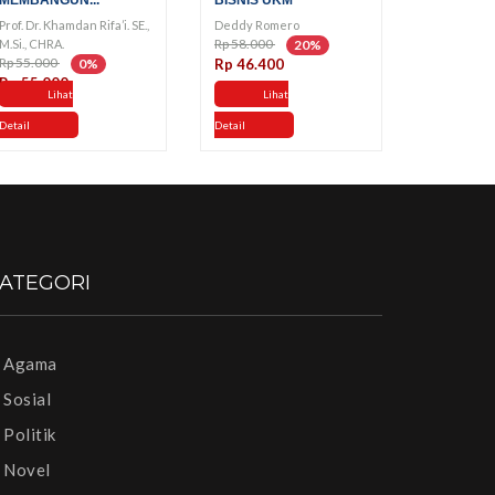
MEMBANGUN...
BISNIS UKM
Prof. Dr. Khamdan Rifa’i. SE.,
Deddy Romero
Rp 58.000
M.Si., CHRA.
20%
Rp 55.000
0%
Rp 46.400
Rp 55.000
Lihat
Lihat
Detail
Detail
ATEGORI
Agama
Sosial
Politik
Novel