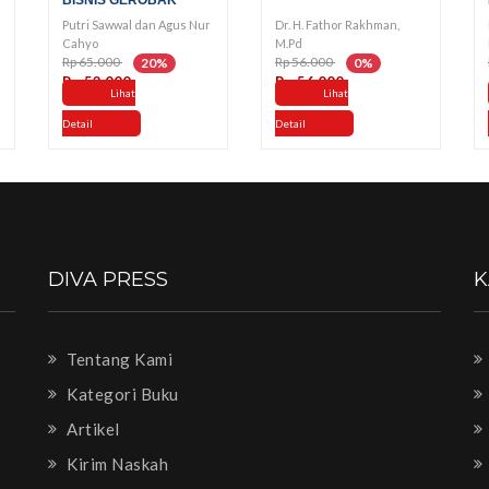
BISNIS GEROBAK
Putri Sawwal dan Agus Nur
Dr. H. Fathor Rakhman,
Cahyo
M.Pd
Rp 65.000
Rp 56.000
20%
0%
Rp 52.000
Rp 56.000
Lihat
Lihat
Detail
Detail
DIVA PRESS
K
Tentang Kami
Kategori Buku
Artikel
Kirim Naskah