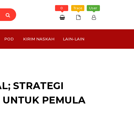
0
Trace
User
Daftar
POD
KIRIM NASKAH
LAIN-LAIN
Masuk
Rp 0
L; STRATEGI
 UNTUK PEMULA