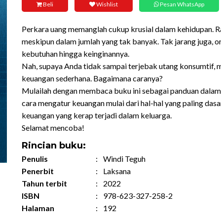
Beli
Wishlist
Pesan WhatsApp
Perkara uang memanglah cukup krusial dalam kehidupan. Ra
meskipun dalam jumlah yang tak banyak. Tak jarang juga, 
kebutuhan hingga keinginannya.
Nah, supaya Anda tidak sampai terjebak utang konsumtif,
keuangan sederhana. Bagaimana caranya?
Mulailah dengan membaca buku ini sebagai panduan dalam
cara mengatur keuangan mulai dari hal-hal yang paling dasa
keuangan yang kerap terjadi dalam keluarga.
Selamat mencoba!
Rincian buku:
Penulis
:
Windi Teguh
Penerbit
:
Laksana
Tahun terbit
:
2022
ISBN
:
978-623-327-258-2
Halaman
:
192