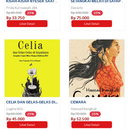
KISAH-KISAH NYESEK SAAT KKN
SETANGKAI MELATI DI SAYAP JIBRIL
Frida Kurniawati, dkk
Danarto
Rp 45.000
Rp 100.000
25%
25%
Rp 33.750
Rp 75.000
Lihat Detail
Lihat Detail
CELIA DAN GELAS-GELAS DI...
CEMARA
Lugina W.G.
Hamsad Rangkuti
Rp 60.000
Rp 70.000
25%
25%
Rp 45.000
Rp 52.500
Lihat Detail
Lihat Detail