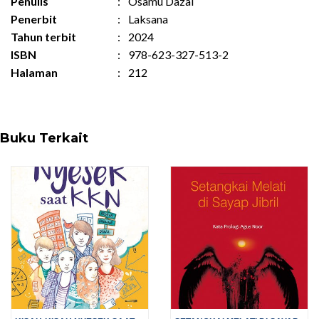
Penulis
:
Osamu Dazai
Penerbit
:
Laksana
Tahun terbit
:
2024
ISBN
:
978-623-327-513-2
Halaman
:
212
Buku Terkait