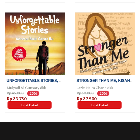
UNFORGETTABLE STORIES; MERETAS...
STRONGER THAN ME; KISAH-KISAH...
Mulyadi Al-Gunsary dkk.
Jazim Naira Chand dkk.
Rp 45.000
Rp 50.000
25%
25%
Rp 33.750
Rp 37.500
Lihat Detail
Lihat Detail