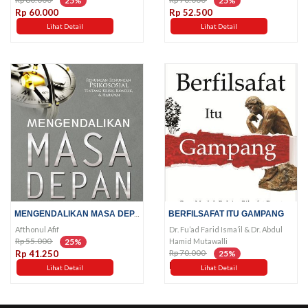
25%
25%
Rp 60.000
Rp 52.500
Lihat Detail
Lihat Detail
MENGENDALIKAN MASA DEPAN
BERFILSAFAT ITU GAMPANG
Afthonul Afif
Dr. Fu’ad Farid Isma’il & Dr. Abdul
Rp 55.000
Hamid Mutawalli
25%
Rp 70.000
Rp 41.250
25%
Rp 52.500
Lihat Detail
Lihat Detail