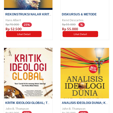
REKONSTRUKSI NALAR KRITIS
DISKURSUS & METODE
Hans Albert
René Descartes
Rp 70.000
Rp 55.000
25%
%
Rp 52.500
Rp 55.000
Lihat Detail
Lihat Detail
KRITIK IDEOLOGI GLOBAL; TEORI...
ANALISIS IDEOLOGI DUNIA; KRITIK...
John B. Thompson
John B. Thompson
Rp 80.000
Rp 70.000