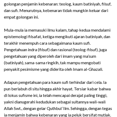
golongan penjamin kebenaran: teolog, kaum batiniyah, filsuf,
dan sufi. Menurutnya, kebenaran tidak mungkin keluar dari
empat golongan ini.
Mula-mula ia memasuki ilmu kalam, tahap kedua mendalami
epistemologi filsafat, ketiga mengikuti ajaran batiniyah, dan
terakhir menempuh cara sebagaimana kaum sufi.
Pengetahuan indra (filsuf) dan rasional (teolog-filsuf), juga
pengetahuan yang diperoleh dari imam yang ma’sum
(batiniyah), sama-sama ringkih, tak mampu mengobati
penyakit pesimisme yang diderita oleh Imam al-Ghazali.
Adapun pengetahuan para kaum sufi terhindar dari cela. Ia
pun berlabuh di situ hingga akhir hayat. Tersiar kabar bahwa
di lokus sufisme ini, ia telah mencapai derajat paling tinggi,
yakni dianugerahi kedudukan sebagai sultannya wali-wali
Allah Swt., dengan gelar Quthbul ‘Ilm. Sehingga, dengan tegas
ia menjamin bahwa kebenaran yang ia peluk bersifat mutlak.