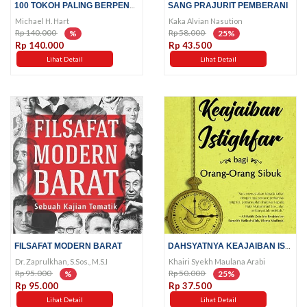
100 TOKOH PALING BERPENGARUH...
SANG PRAJURIT PEMBERANI
Michael H. Hart
Kaka Alvian Nasution
Rp 140.000
Rp 58.000
%
25%
Rp 140.000
Rp 43.500
Lihat Detail
Lihat Detail
DAHSYATNYA KEAJAIBAN ISTIGHFAR...
FILSAFAT MODERN BARAT
Dr. Zaprulkhan, S.Sos., M.S.I
Khairi Syekh Maulana Arabi
Rp 95.000
Rp 50.000
%
25%
Rp 95.000
Rp 37.500
Lihat Detail
Lihat Detail