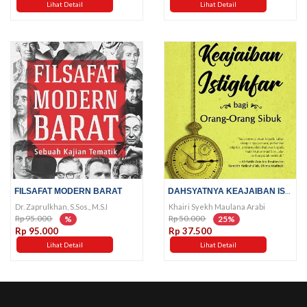
Lihat Detail
Lihat Detail
DAHSYATNYA KEAJAIBAN ISTIGHFAR...
FILSAFAT MODERN BARAT
Dr. Zaprulkhan, S.Sos., M.S.I
Khairi Syekh Maulana Arabi
Rp 95.000
Rp 50.000
%
25%
Rp 95.000
Rp 37.500
Lihat Detail
Lihat Detail