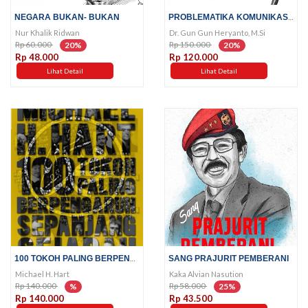
PROBLEMATIKA KOMUNIKASI POLITIK
NEGARA BUKAN- BUKAN
Nur Khalik Ridwan
Dr. Gun Gun Heryanto, M.Si
Rp 60.000
Rp 150.000
20%
20%
Rp 48.000
Rp 120.000
Lihat Detail
Lihat Detail
100 TOKOH PALING BERPENGARUH...
SANG PRAJURIT PEMBERANI
Michael H. Hart
Kaka Alvian Nasution
Rp 140.000
Rp 58.000
%
25%
Rp 140.000
Rp 43.500