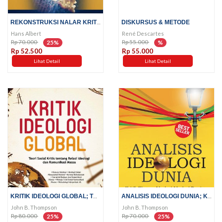
REKONSTRUKSI NALAR KRITIS
DISKURSUS & METODE
Hans Albert
René Descartes
Rp 70.000
Rp 55.000
25%
%
Rp 52.500
Rp 55.000
Lihat Detail
Lihat Detail
KRITIK IDEOLOGI GLOBAL; TEORI...
ANALISIS IDEOLOGI DUNIA; KRITIK...
John B. Thompson
John B. Thompson
Rp 80.000
Rp 70.000
25%
25%