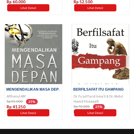
Rp 60.000
Rp 52.500
Lihat Detail
Lihat Detail
MENGENDALIKAN MASA DEPAN
BERFILSAFAT ITU GAMPANG
Afthonul Afif
Dr. Fu’ad Farid Isma’il & Dr. Abdul
Rp 55.000
Hamid Mutawalli
25%
Rp 70.000
Rp 41.250
25%
Rp 52.500
Lihat Detail
Lihat Detail