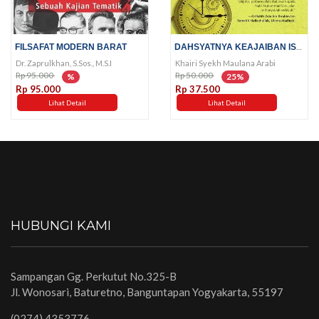
DAHSYATNYA KEAJAIBAN ISTIGHFAR...
FILSAFAT MODERN BARAT
Dr. Zaprulkhan, S.Sos., M.S.I
Khairi Syekh Maulana Arabi
Rp 95.000
Rp 50.000
%
25%
Rp 95.000
Rp 37.500
Lihat Detail
Lihat Detail
HUBUNGI KAMI
Sampangan Gg. Perkutut No.325-B
Jl. Wonosari, Baturetno, Banguntapan Yogyakarta, 55197
(0274) 4353776