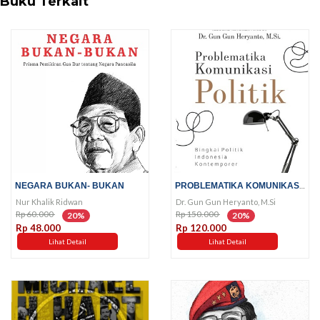
Buku Terkait
PROBLEMATIKA KOMUNIKASI POLITIK
NEGARA BUKAN- BUKAN
Nur Khalik Ridwan
Dr. Gun Gun Heryanto, M.Si
Rp 60.000
Rp 150.000
20%
20%
Rp 48.000
Rp 120.000
Lihat Detail
Lihat Detail