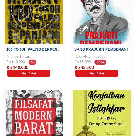
100 TOKOH PALING BERPENGARUH...
SANG PRAJURIT PEMBERANI
Michael H. Hart
Kaka Alvian Nasution
Rp 140.000
Rp 58.000
%
25%
Rp 140.000
Rp 43.500
Lihat Detail
Lihat Detail