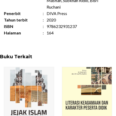
Masfiah, Subkhan Ridlo, Bisri
Ruchani
Penerbit
:
DIVA Press
Tahun terbit
:
2020
ISBN
:
9786232931237
Halaman
:
164
Buku Terkait