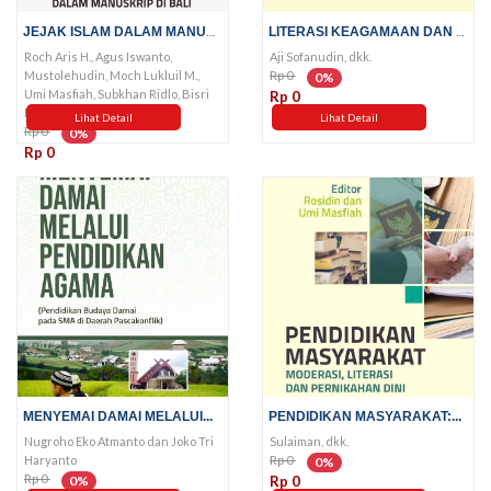
JEJAK ISLAM DALAM MANUSKRIP DI...
LITERASI KEAGAMAAN DAN KARAKTER...
Roch Aris H., Agus Iswanto,
Aji Sofanudin, dkk.
Rp 0
Mustolehudin, Moch Lukluil M.,
0%
Umi Masfiah, Subkhan Ridlo, Bisri
Rp 0
Ruchani
Lihat Detail
Lihat Detail
Rp 0
0%
Rp 0
MENYEMAI DAMAI MELALUI...
PENDIDIKAN MASYARAKAT:...
Nugroho Eko Atmanto dan Joko Tri
Sulaiman, dkk.
Rp 0
Haryanto
0%
Rp 0
0%
Rp 0