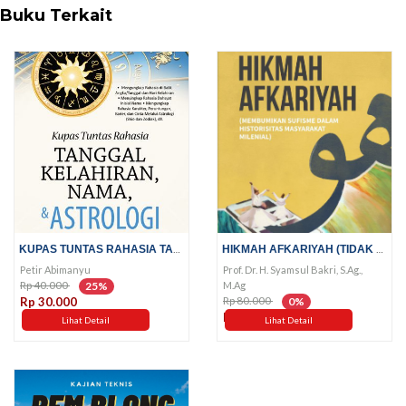
Buku Terkait
KUPAS TUNTAS RAHASIA TANGGAL...
HIKMAH AFKARIYAH (TIDAK ADA...
Petir Abimanyu
Prof. Dr. H. Syamsul Bakri, S.Ag.,
Rp 40.000
M.Ag
25%
Rp 80.000
Rp 30.000
0%
Rp 80.000
Lihat Detail
Lihat Detail