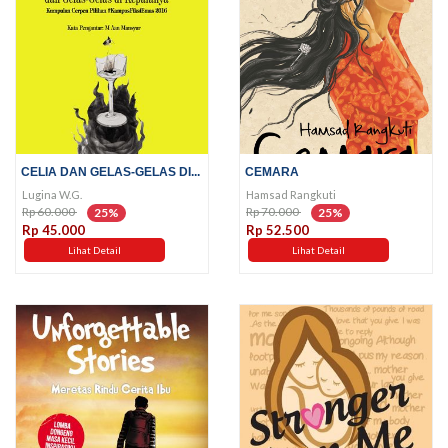
CELIA DAN GELAS-GELAS DI...
CEMARA
Lugina W.G.
Hamsad Rangkuti
Rp 60.000
Rp 70.000
25%
25%
Rp 45.000
Rp 52.500
Lihat Detail
Lihat Detail