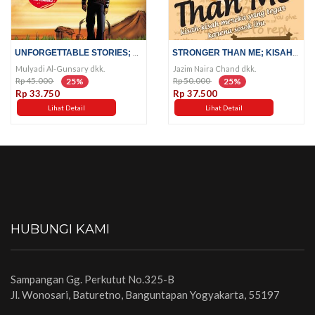
UNFORGETTABLE STORIES; MERETAS...
STRONGER THAN ME; KISAH-KISAH...
Mulyadi Al-Gunsary dkk.
Jazim Naira Chand dkk.
Rp 45.000
Rp 50.000
25%
25%
Rp 33.750
Rp 37.500
Lihat Detail
Lihat Detail
HUBUNGI KAMI
Sampangan Gg. Perkutut No.325-B
Jl. Wonosari, Baturetno, Banguntapan Yogyakarta, 55197