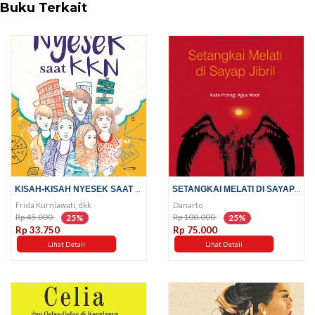
Buku Terkait
KISAH-KISAH NYESEK SAAT KKN
SETANGKAI MELATI DI SAYAP JIBRIL
Frida Kurniawati, dkk
Danarto
Rp 45.000
Rp 100.000
25%
25%
Rp 33.750
Rp 75.000
Lihat Detail
Lihat Detail