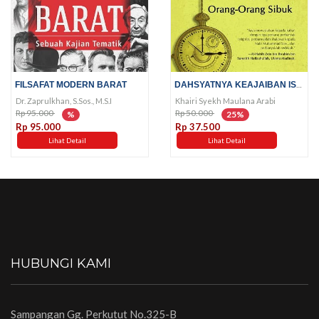
DAHSYATNYA KEAJAIBAN ISTIGHFAR...
FILSAFAT MODERN BARAT
Dr. Zaprulkhan, S.Sos., M.S.I
Khairi Syekh Maulana Arabi
Rp 95.000
Rp 50.000
%
25%
Rp 95.000
Rp 37.500
Lihat Detail
Lihat Detail
HUBUNGI KAMI
Sampangan Gg. Perkutut No.325-B