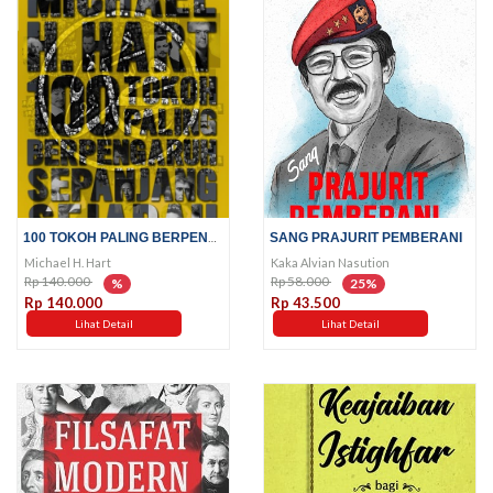
100 TOKOH PALING BERPENGARUH...
SANG PRAJURIT PEMBERANI
Michael H. Hart
Kaka Alvian Nasution
Rp 140.000
Rp 58.000
%
25%
Rp 140.000
Rp 43.500
Lihat Detail
Lihat Detail