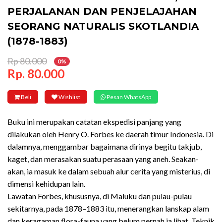
PERJALANAN DAN PENJELAJAHAN
SEORANG NATURALIS SKOTLANDIA
(1878-1883)
Rp 80.000
0%
Rp. 80.000
Beli
Wishlist
Pesan WhatsApp
Buku ini merupakan catatan ekspedisi panjang yang
dilakukan oleh Henry O. Forbes ke daerah timur Indonesia. Di
dalamnya, menggambar bagaimana dirinya begitu takjub,
kaget, dan merasakan suatu perasaan yang aneh. Seakan-
akan, ia masuk ke dalam sebuah alur cerita yang misterius, di
dimensi kehidupan lain.
Lawatan Forbes, khususnya, di Maluku dan pulau-pulau
sekitarnya, pada 1878–1883 itu, menerangkan lanskap alam
dan keragaman flora-fauna yang belum pernah ia lihat. Teknik