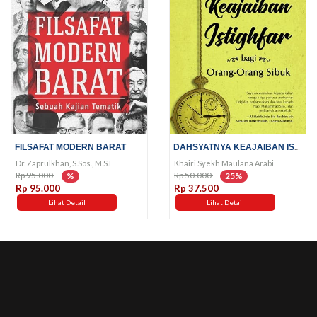
DAHSYATNYA KEAJAIBAN ISTIGHFAR...
FILSAFAT MODERN BARAT
Dr. Zaprulkhan, S.Sos., M.S.I
Khairi Syekh Maulana Arabi
Rp 95.000
Rp 50.000
%
25%
Rp 95.000
Rp 37.500
Lihat Detail
Lihat Detail