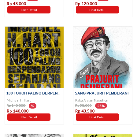
Rp 48.000
Rp 120.000
Lihat Detail
Lihat Detail
100 TOKOH PALING BERPENGARUH...
SANG PRAJURIT PEMBERANI
Michael H. Hart
Kaka Alvian Nasution
Rp 140.000
Rp 58.000
%
25%
Rp 140.000
Rp 43.500
Lihat Detail
Lihat Detail