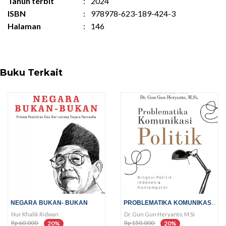
Tahun terbit
:
2024
ISBN
:
978978-623-189-424-3
Halaman
:
146
Buku Terkait
PROBLEMATIKA KOMUNIKASI POLITIK
NEGARA BUKAN- BUKAN
Nur Khalik Ridwan
Dr. Gun Gun Heryanto, M.Si
Rp 60.000
Rp 150.000
20%
20%