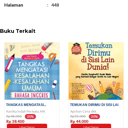
Halaman
:
448
Buku Terkait
TEMUKAN DIRIMU DI SISI LAIN...
TANGKAS MENGATASI...
Kartika Indah Permata, MA
Aprilian Cena dkk.
Rp 48.000
Rp 55.000
20%
20%
Rp 38.400
Rp 44.000
Lihat Detail
Lihat Detail