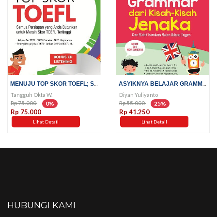
MENUJU TOP SKOR TOEFL; SEMUA...
ASYIKNYA BELAJAR GRAMMAR DARI...
Tangguh Okta W.
Diyan Yuliyanto
Rp 75.000
Rp 55.000
0%
25%
Rp 75.000
Rp 41.250
Lihat Detail
Lihat Detail
HUBUNGI KAMI