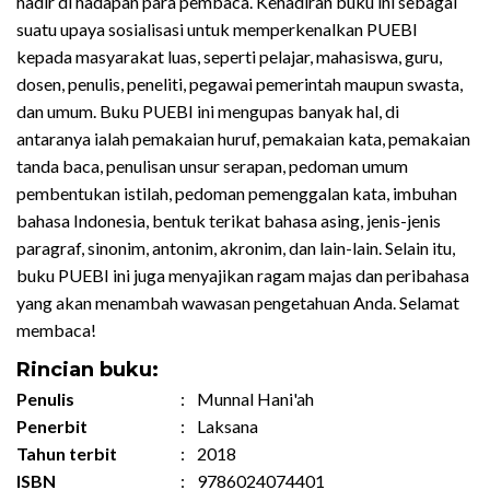
hadir di hadapan para pembaca. Kehadiran buku ini sebagai
suatu upaya sosialisasi untuk memperkenalkan PUEBI
kepada masyarakat luas, seperti pelajar, mahasiswa, guru,
dosen, penulis, peneliti, pegawai pemerintah maupun swasta,
dan umum. Buku PUEBI ini mengupas banyak hal, di
antaranya ialah pemakaian huruf, pemakaian kata, pemakaian
tanda baca, penulisan unsur serapan, pedoman umum
pembentukan istilah, pedoman pemenggalan kata, imbuhan
bahasa Indonesia, bentuk terikat bahasa asing, jenis-jenis
paragraf, sinonim, antonim, akronim, dan lain-lain. Selain itu,
buku PUEBI ini juga menyajikan ragam majas dan peribahasa
yang akan menambah wawasan pengetahuan Anda. Selamat
membaca!
Rincian buku:
Penulis
:
Munnal Hani'ah
Penerbit
:
Laksana
Tahun terbit
:
2018
ISBN
:
9786024074401