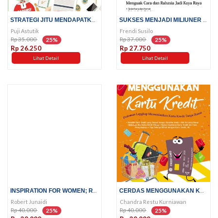
STRATEGI JITU MENDAPATKAN...
SUKSES MENJADI MILIUNER DI USIA...
Puji Astutik
Frendi Susilo
Rp 35.000
Rp 37.000
25%
25%
Rp 26.250
Rp 27.750
Lihat Detail
Lihat Detail
INSPIRATION FOR WOMEN; RAHASIA...
CERDAS MENGGUNAKAN KARTU KREDIT
Robert Junaidi
Chandra Restu Kurniawan
Rp 40.000
Rp 40.000
25%
25%