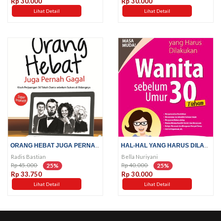
Rp 30.000
Rp 30.000
Lihat Detail
Lihat Detail
ORANG HEBAT JUGA PERNAH GAGAL
HAL-HAL YANG HARUS DILAKUKAN...
Radis Bastian
Bella Nuriyani
Rp 45.000
Rp 40.000
25%
25%
Rp 33.750
Rp 30.000
Lihat Detail
Lihat Detail