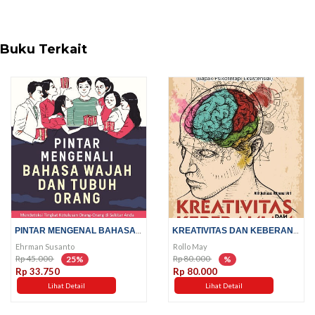
Buku Terkait
PINTAR MENGENAL BAHASA WAJAH...
KREATIVITAS DAN KEBERANIAN
Ehrman Susanto
Rollo May
Rp 45.000
Rp 80.000
25%
%
Rp 33.750
Rp 80.000
Lihat Detail
Lihat Detail