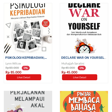
DECLARE WAR ON YOURSELF; SENI...
PSIKOLOGI KEPRIBADIAN;...
Lynn Wilcox
Muhajjah Saratini
Rp 85.000
Rp 45.000
0%
0%
Rp 85.000
Rp 45.000
Lihat Detail
Lihat Detail