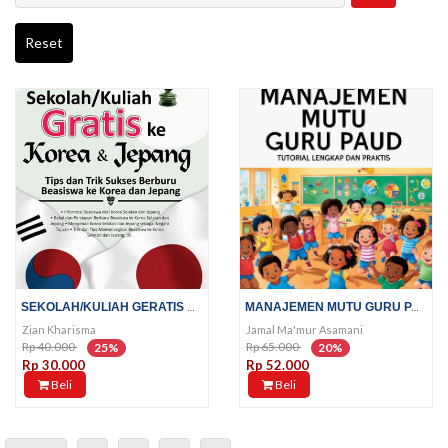
Reset
SEKOLAH/KULIAH GERATIS KE KOREA...
MANAJEMEN MUTU GURU PAUD;...
Zian Kharisma
Jamal Ma'mur Asamani
Rp 40.000
Rp 65.000
25%
20%
Rp 30.000
Rp 52.000
Beli
Beli