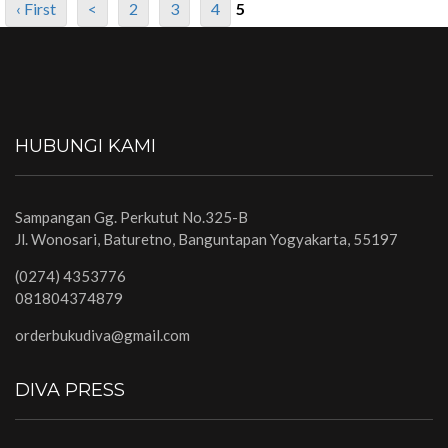
‹ First
<
2
3
4
5
HUBUNGI KAMI
Sampangan Gg. Perkutut No.325-B
Jl. Wonosari, Baturetno, Banguntapan Yogyakarta, 55197
(0274) 4353776
081804374879
orderbukudiva@gmail.com
DIVA PRESS