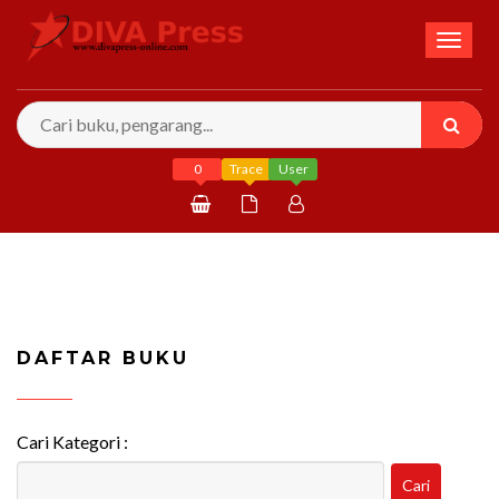
Toggl
naviga
0
Trace
User
Daftar
Masuk
DAFTAR BUKU
Cari Kategori :
Cari