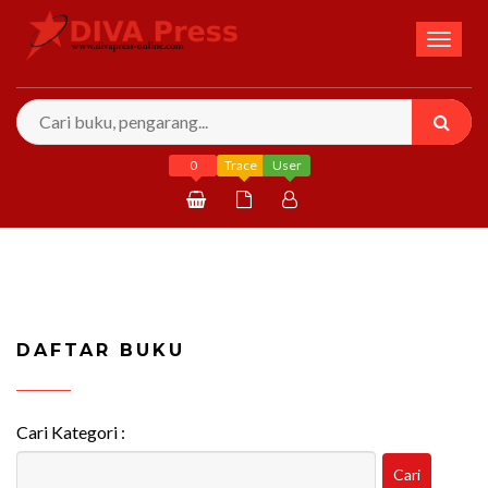
Toggl
naviga
0
Trace
User
Daftar
Masuk
DAFTAR BUKU
Cari Kategori :
Cari