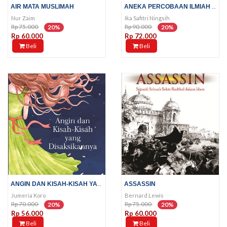
ANEKA PERCOBAAN ILMIAH UNTUK...
AIR MATA MUSLIMAH
Nur Zaim
Ika Safitri Ningsih
Rp 75.000
Rp 90.000
20%
20%
Rp 60.000
Rp 72.000
Beli
Beli
ANGIN DAN KISAH-KISAH YANG...
ASSASSIN
Jumeria Koro
Bernard Lewis
Rp 70.000
Rp 75.000
20%
20%
Rp 56.000
Rp 60.000
Beli
Beli