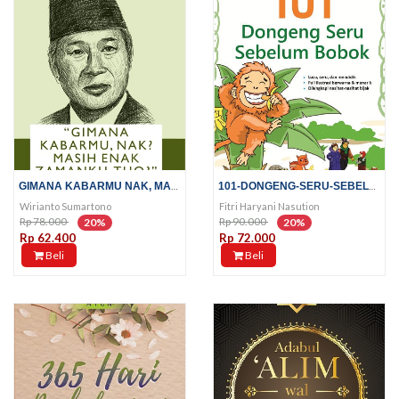
GIMANA KABARMU NAK, MASIH ENAK...
101-DONGENG-SERU-SEBELUM-BOBOK
Wirianto Sumartono
Fitri Haryani Nasution
Rp 78.000
Rp 90.000
20%
20%
Rp 62.400
Rp 72.000
Beli
Beli