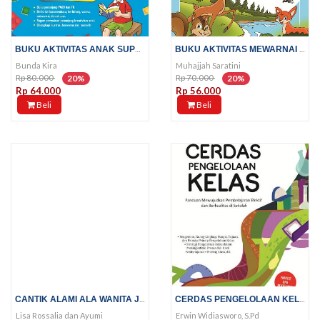
BUKU AKTIVITAS ANAK SUPER...
BUKU AKTIVITAS MEWARNAI DAN...
Bunda Kira
Muhajjah Saratini
Rp 80.000
Rp 70.000
20%
20%
Rp 64.000
Rp 56.000
Beli
Beli
CANTIK ALAMI ALA WANITA JEPANG,...
CERDAS PENGELOLAAN KELAS
Lisa Rossalia dan Ayumi
Erwin Widiasworo, S.Pd