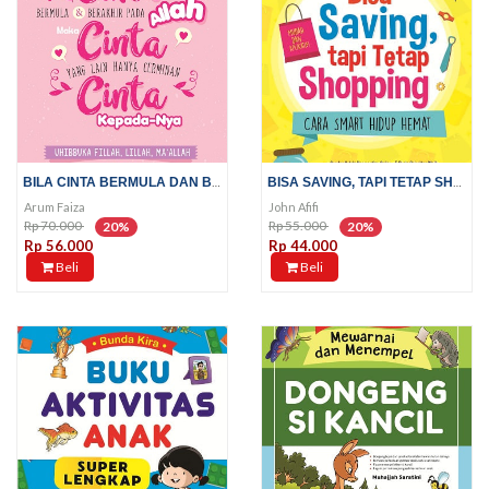
BILA CINTA BERMULA DAN BERAKHIR...
BISA SAVING, TAPI TETAP SHOPPING
Arum Faiza
John Afifi
Rp 70.000
Rp 55.000
20%
20%
Rp 56.000
Rp 44.000
Beli
Beli