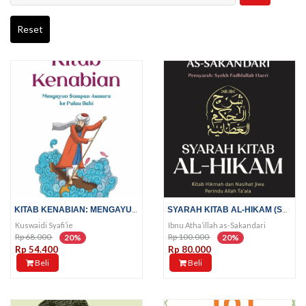
Reset
KITAB KENABIAN: MENGAYUN SAMPAN...
SYARAH KITAB AL-HIKAM (SC);...
Kuswaidi Syafi’ie
Ibnu Atha’illah as-Sakandari
Rp 68.000
Rp 100.000
20%
20%
Rp 54.400
Rp 80.000
Beli
Beli