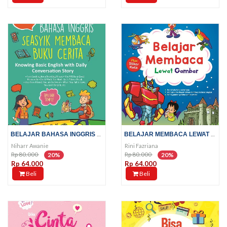
BELAJAR BAHASA INGGRIS SEASYIK...
BELAJAR MEMBACA LEWAT GAMBAR
Niharr Awanie
Rini Fazriana
Rp 80.000
Rp 80.000
20%
20%
Rp 64.000
Rp 64.000
Beli
Beli