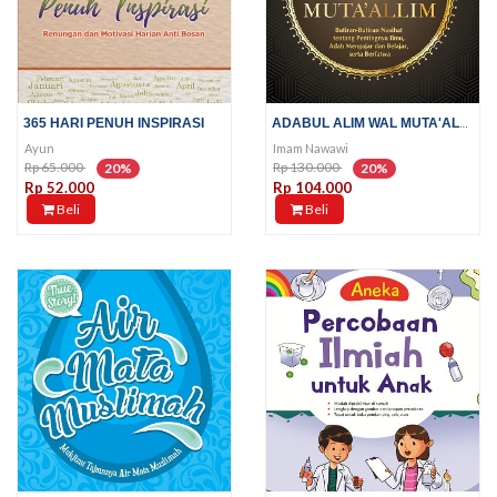
ADABUL ALIM WAL MUTA'ALLIM
365 HARI PENUH INSPIRASI
Ayun
Imam Nawawi
Rp 65.000
Rp 130.000
20%
20%
Rp 52.000
Rp 104.000
Beli
Beli