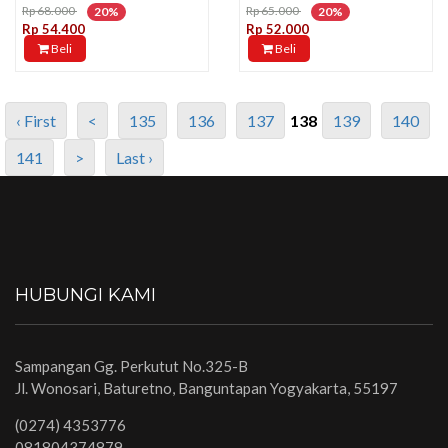
Rp 68.000
Rp 65.000
20%
20%
Rp 54.400
Rp 52.000
Beli
Beli
‹ First
<
135
136
137
138
139
140
141
>
Last ›
HUBUNGI KAMI
Sampangan Gg. Perkutut No.325-B
Jl. Wonosari, Baturetno, Banguntapan Yogyakarta, 55197
(0274) 4353776
081804374879