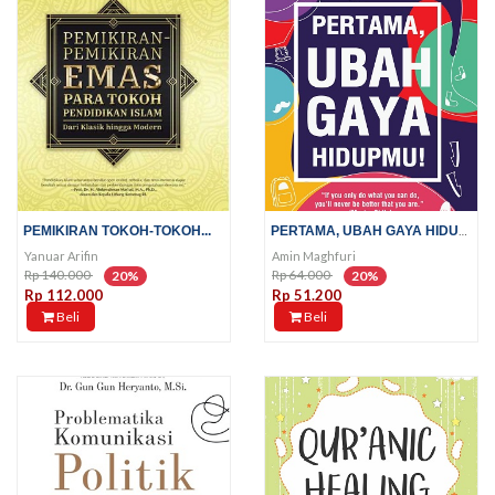
PERTAMA, UBAH GAYA HIDUPMU!
PEMIKIRAN TOKOH-TOKOH...
Yanuar Arifin
Amin Maghfuri
Rp 140.000
Rp 64.000
20%
20%
Rp 112.000
Rp 51.200
Beli
Beli