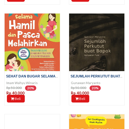
SEHAT DAN BUGAR SELAMA HAMIL...
SEJUMLAH PERKUTUT BUAT BAPAK
Imam Wahyu Winaris
Gunawan Maryanto
Rp 50.000
Rp 50.000
20%
20%
Rp 40.000
Rp 40.000
Beli
Beli