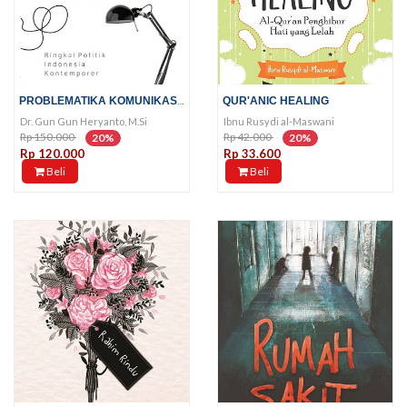
PROBLEMATIKA KOMUNIKASI POLITIK
QUR'ANIC HEALING
Dr. Gun Gun Heryanto, M.Si
Ibnu Rusydi al-Maswani
Rp 150.000
Rp 42.000
20%
20%
Rp 120.000
Rp 33.600
Beli
Beli