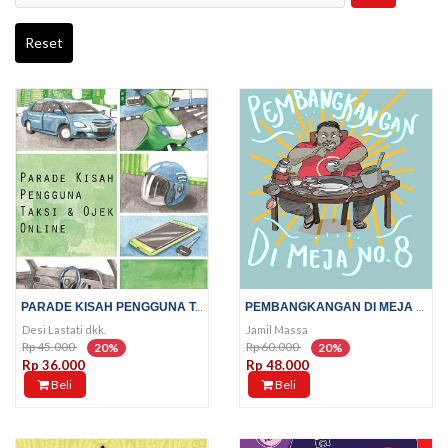
Reset
PARADE KISAH PENGGUNA TAKSI DAN...
PEMBANGKANGAN DI MEJA NO 8
Desi Lastati dkk.
Jamil Massa
Rp 45.000
Rp 60.000
20%
20%
Rp 36.000
Rp 48.000
Beli
Beli