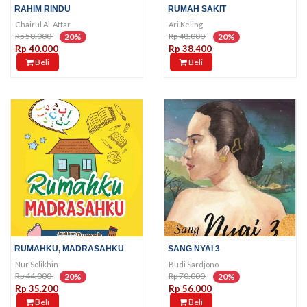
RAHIM RINDU
RUMAH SAKIT
Chairul Al-Attar
Ari Keling
Rp 50.000
Rp 48.000
20%
20%
Rp 40.000
Rp 38.400
Beli
Beli
RUMAHKU, MADRASAHKU
SANG NYAI 3
Nur Solikhin
Budi Sardjono
Rp 44.000
Rp 70.000
20%
20%
Rp 35.200
Rp 56.000
Beli
Beli