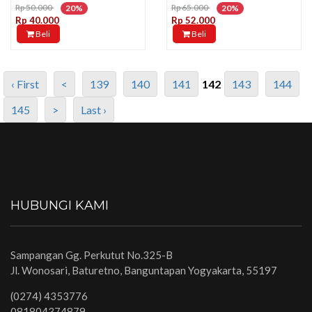
Rp 50.000
Rp 65.000
20%
20%
Rp 40.000
Rp 52.000
Beli
Beli
‹ First
<
139
140
141
142
143
144
145
>
Last ›
HUBUNGI KAMI
Sampangan Gg. Perkutut No.325-B
Jl. Wonosari, Baturetno, Banguntapan Yogyakarta, 55197
(0274) 4353776
081804374879