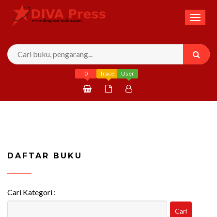
Toggl
naviga
0
Trace
User
Daftar
Masuk
DAFTAR BUKU
Cari Kategori :
Cari