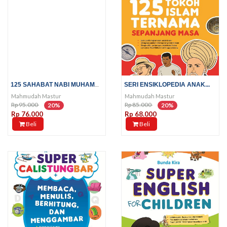
125 SAHABAT NABI MUHAMMAD SAW
SERI ENSIKLOPEDIA ANAK...
Mahmudah Mastur
Mahmudah Mastur
Rp 95.000
Rp 85.000
20%
20%
Rp 76.000
Rp 68.000
Beli
Beli