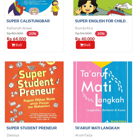
SUPER ENGLISH FOR CHILDREN
SUPER CALISTUNGBAR
Raihanah Anwar
Bunda Kira
Rp 80.000
Rp 50.000
20%
20%
Rp 64.000
Rp 40.000
Beli
Beli
SUPER STUDENT PRENEUR
TA’ARUF MATI LANGKAH
Damaya
Arum Faiza