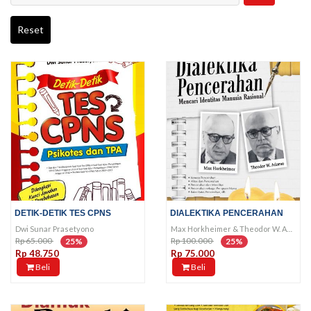
Reset
DETIK-DETIK TES CPNS
DIALEKTIKA PENCERAHAN
Dwi Sunar Prasetyono
Max Horkheimer & Theodor W. Adorno
Rp 65.000
Rp 100.000
25%
25%
Rp 48.750
Rp 75.000
Beli
Beli