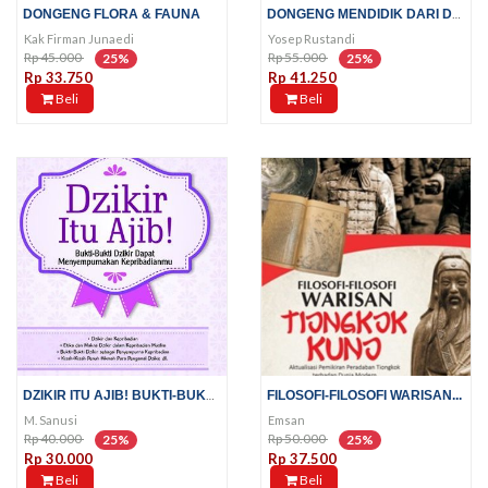
DONGENG MENDIDIK DARI DUNIA...
DONGENG FLORA & FAUNA
Kak Firman Junaedi
Yosep Rustandi
Rp 45.000
Rp 55.000
25%
25%
Rp 33.750
Rp 41.250
Beli
Beli
DZIKIR ITU AJIB! BUKTI-BUKTI...
FILOSOFI-FILOSOFI WARISAN...
M. Sanusi
Emsan
Rp 40.000
Rp 50.000
25%
25%
Rp 30.000
Rp 37.500
Beli
Beli