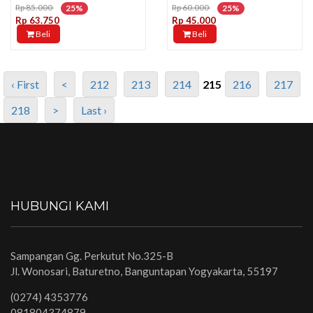
Rp 85.000
Rp 60.000
25%
25%
Rp 63.750
Rp 45.000
Beli
Beli
‹ First
<
212
213
214
215
216
217
218
>
Last ›
HUBUNGI KAMI
Sampangan Gg. Perkutut No.325-B
Jl. Wonosari, Baturetno, Banguntapan Yogyakarta, 55197
(0274) 4353776
081804374879