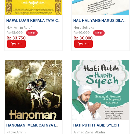
HAFAL LUAR KEPALA TATA CARA DAN...
HAL-HAL YANG HARUS DILAKUKAN...
H.M. Amrin Ra'uf
Heru Setraka
Rp 45.000
Rp 40.000
25%
25%
Rp 33.750
Rp 30.000
Beli
Beli
HANOMAN; MEMUCATNYA LANGIT KOTA...
HATI PUTIH HABIB SYECH
Pitoyo Amrih
Ahmad Zainal Abidin