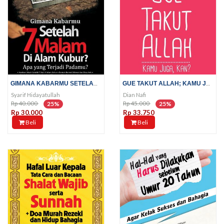
GIMANA KABARMU SETELAH 7 MALAM...
GUE TAKUT ALLAH; KAMU JUGA, KAN?
Syarif Hidayatullah
Dian Nafi
Rp 40.000
Rp 45.000
25%
25%
Rp 30.000
Rp 33.750
Beli
Beli