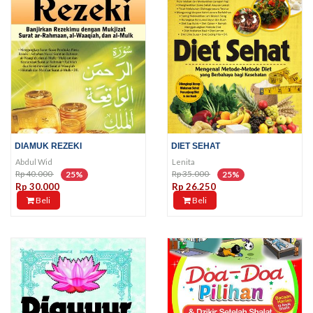
DIAMUK REZEKI
DIET SEHAT
Abdul Wid
Lenita
Rp 40.000
Rp 35.000
25%
25%
Rp 30.000
Rp 26.250
Beli
Beli