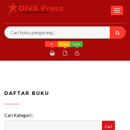
Toggl
naviga
0
Trace
User
Daftar
Masuk
DAFTAR BUKU
Cari Kategori :
Cari