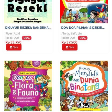
DIGUYUR REZEKI; BANJIRKAN...
DOA-DOA PILIHAN & DZIKIR...
Rizem Aizid
Ahmad Saifudin
Rp 45.000
Rp 50.000
25%
25%
Rp 33.750
Rp 37.500
Beli
Beli