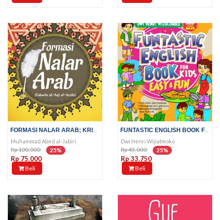
FORMASI NALAR ARAB; KRITIK...
FUNTASTIC ENGLISH BOOK FOR KIDS
Muhammad Abed al-Jabiri
Dwi Henri Wijiatmoko
Rp 100.000
Rp 45.000
25%
25%
Rp 75.000
Rp 33.750
Beli
Beli