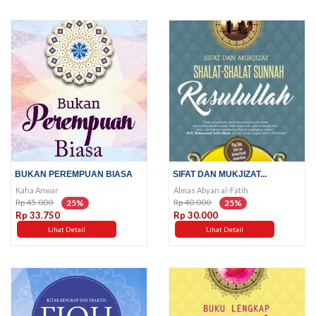
BUKAN PEREMPUAN BIASA
SIFAT DAN MUKJIZAT...
Kaha Anwar
Almas Abyan al-Fatih
Rp 45.000
Rp 40.000
25%
25%
Rp 33.750
Rp 30.000
Lihat Detail
Lihat Detail