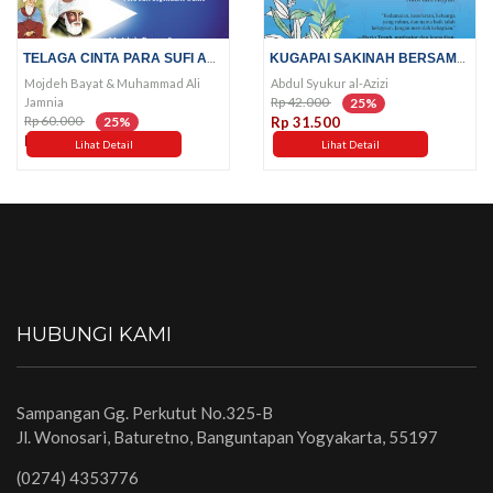
TELAGA CINTA PARA SUFI AGUNG
KUGAPAI SAKINAH BERSAMAMU
Mojdeh Bayat & Muhammad Ali
Abdul Syukur al-Azizi
Rp 42.000
Jamnia
25%
Rp 60.000
25%
Rp 31.500
Rp 45.000
Lihat Detail
Lihat Detail
HUBUNGI KAMI
Sampangan Gg. Perkutut No.325-B
Jl. Wonosari, Baturetno, Banguntapan Yogyakarta, 55197
(0274) 4353776