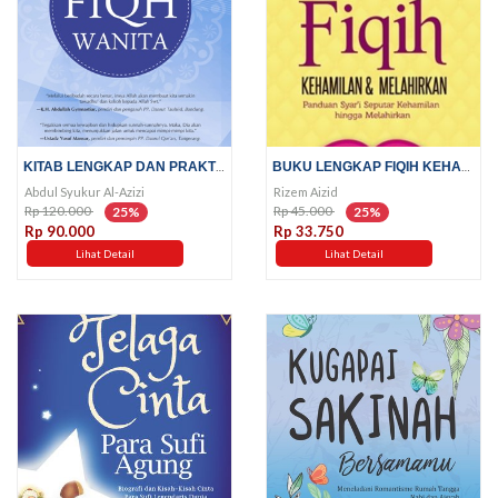
KITAB LENGKAP DAN PRAKTIS FIQH...
BUKU LENGKAP FIQIH KEHAMILAN &...
Abdul Syukur Al-Azizi
Rizem Aizid
Rp 120.000
Rp 45.000
25%
25%
Rp 90.000
Rp 33.750
Lihat Detail
Lihat Detail