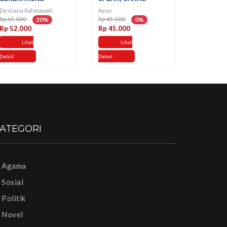
Destiana Rahmawati
Ayun
Rp 65.000
Rp 45.000
20%
0%
Rp 52.000
Rp 45.000
Lihat
Lihat
Detail
Detail
ATEGORI
Agama
Sosial
Politik
Novel