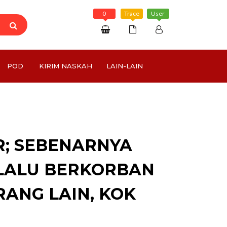
0
Trace
User
Daftar
POD
KIRIM NASKAH
LAIN-LAIN
Masuk
Rp 0
R; SEBENARNYA
LALU BERKORBAN
ANG LAIN, KOK