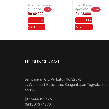
Anabella J. Setyaka
Utami Pratiwi
Rp 60.000
Rp 60.000
0%
20%
Rp 60.000
Rp 48.000
Lihat
Lihat
Detail
Detail
HUBUNGI KAMI
Sampangan Gg. Perkutut No.325-B
Jl. Wonosari, Baturetno, Banguntapan Yogyakarta,
55197
(0274) 4353776
081804374879