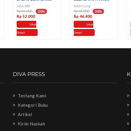
John Afifi
Kimfricung
Rp 65.000
Rp 58.000
20%
20%
Rp 52.000
Rp 46.400
Lihat
Lihat
Detail
Detail
DIVA PRESS
K
Tentang Kami
Kategori Buku
Artikel
Kirim Naskah