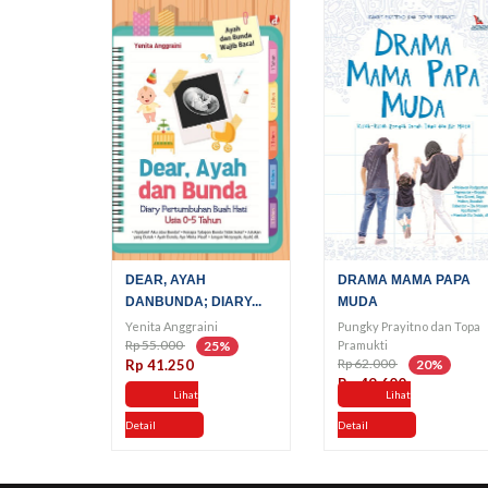
DEAR, AYAH
DRAMA MAMA PAPA
DANBUNDA; DIARY...
MUDA
Yenita Anggraini
Pungky Prayitno dan Topa
Rp 55.000
Pramukti
25%
Rp 62.000
Rp 41.250
20%
Rp 49.600
Lihat
Lihat
Detail
Detail