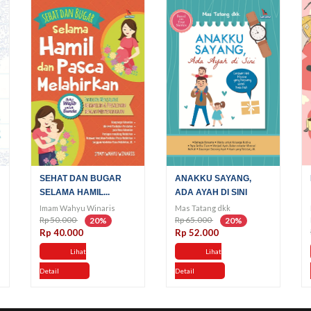
SEHAT DAN BUGAR
ANAKKU SAYANG,
SELAMA HAMIL...
ADA AYAH DI SINI
Imam Wahyu Winaris
Mas Tatang dkk
Rp 50.000
Rp 65.000
20%
20%
Rp 40.000
Rp 52.000
Lihat
Lihat
Detail
Detail