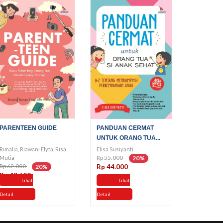
PARENTEEN GUIDE
PANDUAN CERMAT
UNTUK ORANG TUA...
Rimalia, Riawani Elyta, Risa
Elisa Susiyanti
Rp 55.000
Mutia
20%
Rp 62.000
20%
Rp 44.000
Rp 49.600
Lihat
Lihat
Detail
Detail