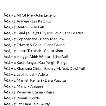
Ã¢â‚¬ ¢ All Of Me - John Legend
Ã¢â‚¬ ¢ Asereje - Las Ketchup
Ã¢â‚¬ ¢ Bento - Iwan Fals
Ã¢â‚¬ ¢ CanÃ¢â‚¬â„¢t Buy Me Love - The Beatles
Ã¢â‚¬ ¢ Copacabana - Barry Manilow
Ã¢â‚¬ ¢ Edward & Bella - Piano Ballad
Ã¢â‚¬ ¢ Harus Terpisah - Cakra Khan
Ã¢â‚¬ ¢ Hingga Akhir Waktu - Nine Balls
Ã¢â‚¬ ¢ Kasih Jangan Kau Pergi - Bunga
Ã¢â‚¬ ¢ Kharisma Cinta - Broery M. feat. Dewi Yull
Ã¢â‚¬ ¢ Lebih Indah - Adera
Ã¢â‚¬ ¢ Marilah Kemari - Dara Puspita
Ã¢â‚¬ ¢ Mimpi - Anggun
Ã¢â‚¬ ¢ Pemeran Utama - Raisa
Ã¢â‚¬ ¢ Royals - Lorde
Ã¢â‚¬ ¢ Satu Jam Saja - Audy