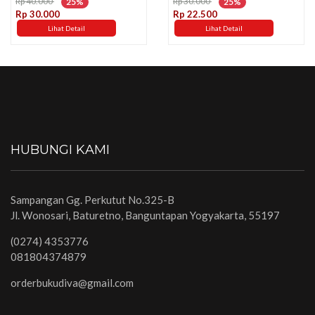
Rp 40.000
Rp 30.000
25%
25%
Rp 30.000
Rp 22.500
Lihat Detail
Lihat Detail
HUBUNGI KAMI
Sampangan Gg. Perkutut No.325-B
Jl. Wonosari, Baturetno, Banguntapan Yogyakarta, 55197
(0274) 4353776
081804374879
orderbukudiva@gmail.com