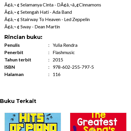
Ã¢â‚¬ ¢ Selamanya Cinta - DÃ¢â‚¬â„¢Cinnamons
Ã¢â‚¬ ¢ Setengah Hati - Ada Band
Ã¢â‚¬ ¢ Stairway To Heaven - Led Zeppelin
Ã¢â‚¬ ¢ Sway - Dean Martin
Rincian buku:
Penulis
:
Yulia Rendra
Penerbit
:
Flashmusic
Tahun terbit
:
2015
ISBN
:
978-602-255-797-5
Halaman
:
116
Buku Terkait