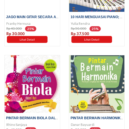
JAGO MAIN GITAR SECARA AUTODIDAK
10 HARI MENGUASAI PIANO; EMPAT...
Franky Hernusa
Yulia Rendra
Rp 40.000
Rp 50.000
25%
25%
Rp 30.000
Rp 37.500
Lihat Detail
Lihat Detail
PINTAR BERMAIN BIOLA DALAM 1...
PINTAR BERMAIN HARMONIKA
Rhino Sanjaya
Danar Bayuardi