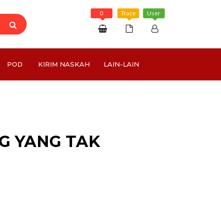
0
Trace
User
Daftar
POD
KIRIM NASKAH
LAIN-LAIN
Masuk
Rp 0
G YANG TAK