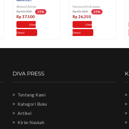
GRATIS...
Ahmad Anhar
Harjuno Endrawan
Rp 50.000
Rp 35.000
25%
25%
Rp 37.500
Rp 26.250
Lihat
Lihat
Detail
Detail
DIVA PRESS
K
Tentang Kami
Kategori Buku
Artikel
Kirim Naskah