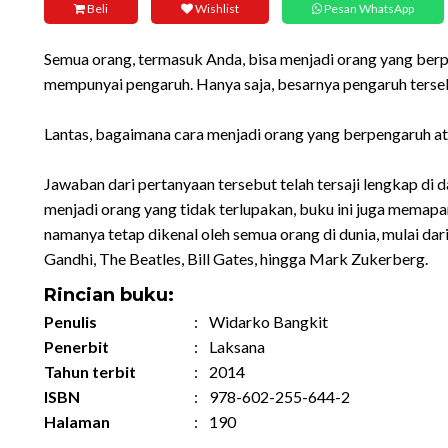
Beli
Wishlist
Pesan WhatsApp
Semua orang, termasuk Anda, bisa menjadi orang yang ber
mempunyai pengaruh. Hanya saja, besarnya pengaruh terse
Lantas, bagaimana cara menjadi orang yang berpengaruh a
Jawaban dari pertanyaan tersebut telah tersaji lengkap di d
menjadi orang yang tidak terlupakan, buku ini juga memapa
namanya tetap dikenal oleh semua orang di dunia, mulai d
Gandhi, The Beatles, Bill Gates, hingga Mark Zukerberg.
Rincian buku:
Penulis
:
Widarko Bangkit
Penerbit
:
Laksana
Tahun terbit
:
2014
ISBN
:
978-602-255-644-2
Halaman
:
190