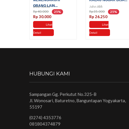
MEMENGARUHI
KALAU NGGAK BISA...
ORANG LAIN...
Budi Susilo
John Afifi
Rp 40.000
Rp 35.000
25%
25%
Rp 30.000
Rp 26.250
Lihat
Lihat
Detail
Detail
HUBUNGI KAMI
Sampangan Gg. Perkutut No.325-B
Jl. Wonosari, Baturetno, Banguntapan Yogyakarta,
55197
(0274) 4353776
081804374879