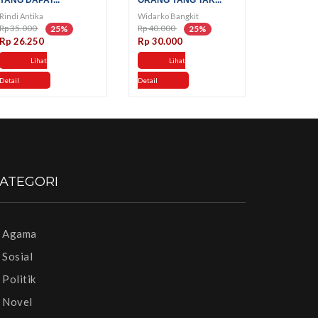
YANG DAPAT...
ORANG YANG TAK...
Rindi Antika
Widarko Bangkit
Rp 35.000
Rp 40.000
25%
25%
Rp 26.250
Rp 30.000
Lihat
Lihat
Detail
Detail
ATEGORI
Agama
Sosial
Politik
Novel