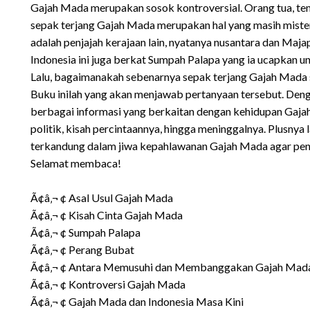
Gajah Mada merupakan sosok kontroversial. Orang tua, temp
sepak terjang Gajah Mada merupakan hal yang masih mister
adalah penjajah kerajaan lain, nyatanya nusantara dan Ma
Indonesia ini juga berkat Sumpah Palapa yang ia ucapkan u
Lalu, bagaimanakah sebenarnya sepak terjang Gajah Mada 
Buku inilah yang akan menjawab pertanyaan tersebut. Den
berbagai informasi yang berkaitan dengan kehidupan Gajah 
politik, kisah percintaannya, hingga meninggalnya. Plusny
terkandung dalam jiwa kepahlawanan Gajah Mada agar pen
Selamat membaca!
Ã¢â‚¬ ¢ Asal Usul Gajah Mada
Ã¢â‚¬ ¢ Kisah Cinta Gajah Mada
Ã¢â‚¬ ¢ Sumpah Palapa
Ã¢â‚¬ ¢ Perang Bubat
Ã¢â‚¬ ¢ Antara Memusuhi dan Membanggakan Gajah Mad
Ã¢â‚¬ ¢ Kontroversi Gajah Mada
Ã¢â‚¬ ¢ Gajah Mada dan Indonesia Masa Kini