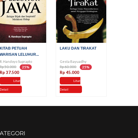
KITAB PETUAH
LAKU DAN TIRAKAT
WARISAN LELUHUR...
R. Handoyo Suprapto
Gesta Bayuadhy
Rp 50.000
Rp 60.000
25%
25%
Rp 37.500
Rp 45.000
Lihat
Lihat
Detail
Detail
ATEGORI