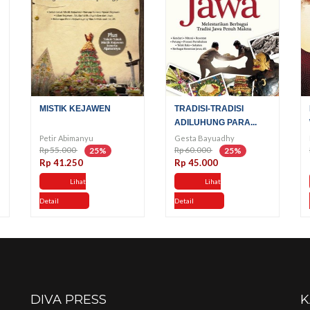
MISTIK KEJAWEN
TRADISI-TRADISI
ADILUHUNG PARA...
Petir Abimanyu
Gesta Bayuadhy
Rp 55.000
Rp 60.000
25%
25%
Rp 41.250
Rp 45.000
Lihat
Lihat
Detail
Detail
DIVA PRESS
K