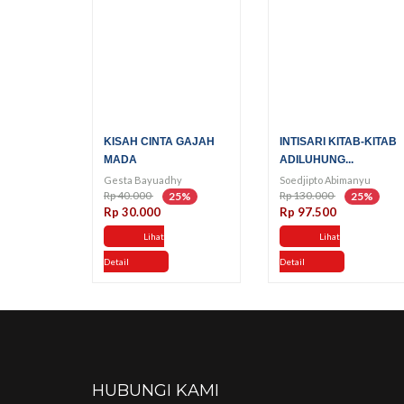
KISAH CINTA GAJAH
INTISARI KITAB-KITAB
MADA
ADILUHUNG...
Gesta Bayuadhy
Soedjipto Abimanyu
Rp 40.000
Rp 130.000
25%
25%
Rp 30.000
Rp 97.500
Lihat
Lihat
Detail
Detail
HUBUNGI KAMI