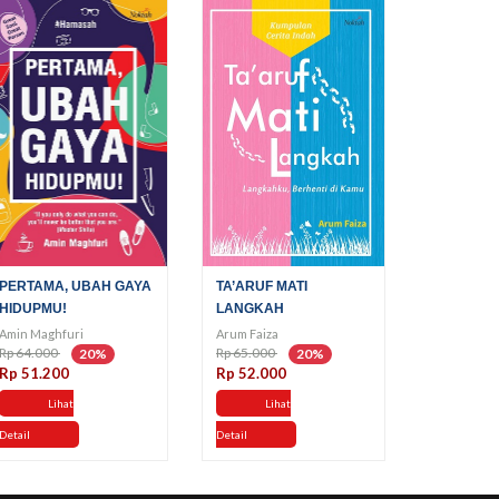
PERTAMA, UBAH GAYA
TA’ARUF MATI
HIDUPMU!
LANGKAH
Amin Maghfuri
Arum Faiza
Rp 64.000
Rp 65.000
20%
20%
Rp 51.200
Rp 52.000
Lihat
Lihat
Detail
Detail