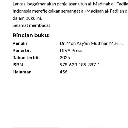
Lantas, bagaimanakah penjelasan utuh al-Madinah al-Fadil
Indonesia merefleksikan semangat al-Madinah al-Fadilah
dalam buku ini.
Selamat membaca!
Rincian buku:
Penulis
:
Dr. Moh Asy’ari Muthhar, M.Fil.I.
Penerbit
:
DIVA Press
Tahun terbit
:
2025
ISBN
:
978-623-189-387-1
Halaman
:
456