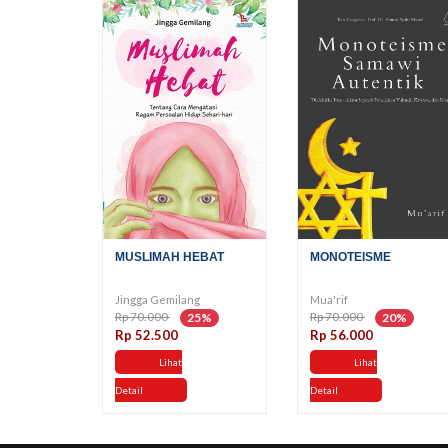
MUSLIMAH HEBAT
MONOTEISME
Jingga Gemilang
Mua'rif
Rp 70.000
Rp 70.000
25%
20%
Rp 52.500
Rp 56.000
Lihat
Lihat
Detail
Detail