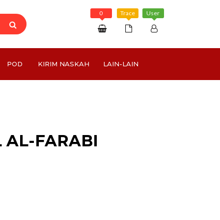
0
Trace
User
Daftar
POD
KIRIM NASKAH
LAIN-LAIN
Masuk
Rp 0
 AL-FARABI