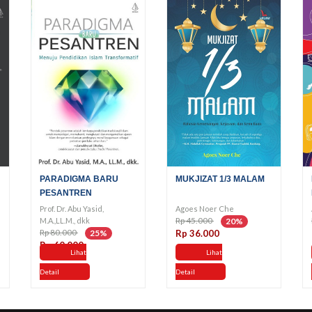
PARADIGMA BARU
MUKJIZAT 1/3 MALAM
PESANTREN
Prof. Dr. Abu Yasid,
Agoes Noer Che
Rp 45.000
M.A.,LL.M., dkk
20%
Rp 80.000
25%
Rp 36.000
Rp 60.000
Lihat
Lihat
Detail
Detail