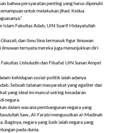
kan bahwa persyaratan penting yang harus dipenuhi
h kemampuan untuk melakukan jihad. Kedua
nguasanya.”
n Islam Fakultas Adab, UIN Syarif Hidayatullah
l-Ghazali, dan Ibnu Sina termasuk figur ilmuwan
 ilmuwan ternyata mereka juga menunjukkan diri
uf Fakultas Ushuludin dan Filsafat UIN Sunan Ampel
alam kehidupan sosial-politik ialah adanya
dab. Sebuah tatanan masyarakat yang egaliter dan
t yang ideal ini muncul seiring kesadaran
di negara.
watkan dalam wacana pembangunan negara yang
 Rasulullah Saw., Al-Farabi mengusulkan al-Madinah
. Baginya, negara yang baik ialah negara yang
ntungan pada dunia.