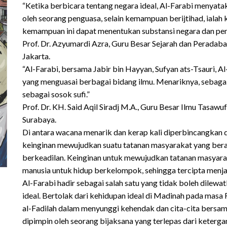
“Ketika berbicara tentang negara ideal, Al-Farabi menyata
oleh seorang penguasa, selain kemampuan berijtihad, iala
kemampuan ini dapat menentukan substansi negara dan pe
Prof. Dr. Azyumardi Azra, Guru Besar Sejarah dan Peradaba
Jakarta.
“Al-Farabi, bersama Jabir bin Hayyan, Sufyan ats-Tsauri, A
yang menguasai berbagai bidang ilmu. Menariknya, sebagai
sebagai sosok sufi.”
Prof. Dr. KH. Said Aqil Siradj M.A., Guru Besar Ilmu Tasaw
Surabaya.
Di antara wacana menarik dan kerap kali diperbincangkan d
keinginan mewujudkan suatu tatanan masyarakat yang bera
berkeadilan. Keinginan untuk mewujudkan tatanan masyaraka
manusia untuk hidup berkelompok, sehingga tercipta menja
Al-Farabi hadir sebagai salah satu yang tidak boleh dile
ideal. Bertolak dari kehidupan ideal di Madinah pada masa
al-Fadilah dalam menyunggi kehendak dan cita-cita bersama
dipimpin oleh seorang bijaksana yang terlepas dari keterga