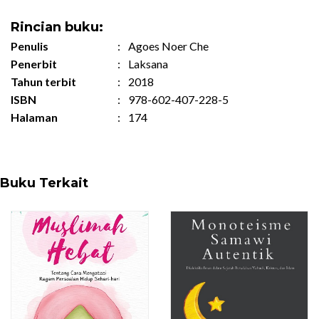
Rincian buku:
Penulis
:
Agoes Noer Che
Penerbit
:
Laksana
Tahun terbit
:
2018
ISBN
:
978-602-407-228-5
Halaman
:
174
Buku Terkait