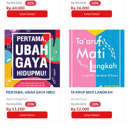
Rp 80.000
Rp 45.000
25%
20%
Rp 60.000
Rp 36.000
Lihat Detail
Lihat Detail
PERTAMA, UBAH GAYA HIDUPMU!
TA’ARUF MATI LANGKAH
Amin Maghfuri
Arum Faiza
Rp 64.000
Rp 65.000
20%
20%
Rp 51.200
Rp 52.000
Lihat Detail
Lihat Detail