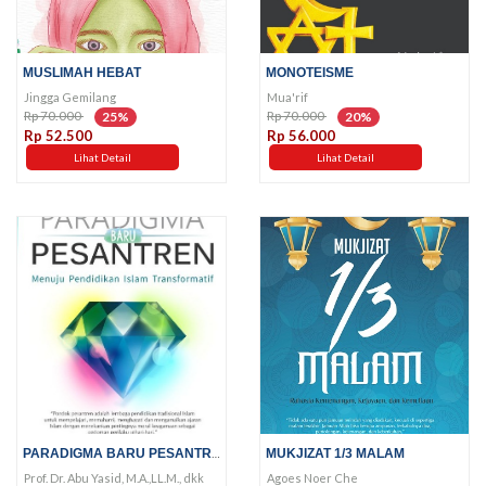
MUSLIMAH HEBAT
MONOTEISME
Jingga Gemilang
Mua'rif
Rp 70.000
Rp 70.000
25%
20%
Rp 52.500
Rp 56.000
Lihat Detail
Lihat Detail
PARADIGMA BARU PESANTREN
MUKJIZAT 1/3 MALAM
Prof. Dr. Abu Yasid, M.A.,LL.M., dkk
Agoes Noer Che