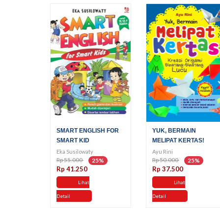
SMART ENGLISH FOR
YUK, BERMAIN
SMART KID
MELIPAT KERTAS!
Eka Susilowaty
Ayu Rini
Rp 55.000
Rp 50.000
25%
25%
Rp 41.250
Rp 37.500
Lihat
Lihat
Detail
Detail