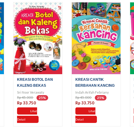
KREASI BOTOL DAN
KREASI CANTIK
KALENG BEKAS
BERBAHAN KANCING
Sri Noor Verawaty
Indah Arifah Febriany
Rp 45.000
Rp 45.000
25%
25%
Rp 33.750
Rp 33.750
Lihat
Lihat
Detail
Detail