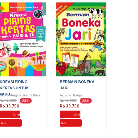
KREASI PIRING
BERMAIN BONEKA
KERTAS UNTUK
JARI
PAUD...
Bunda Sugi & Bunda Rina
Ar. Suku Radja
Rp 45.000
Rp 45.000
25%
25%
Rp 33.750
Rp 33.750
Lihat
Lihat
Detail
Detail