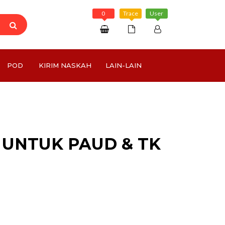
0
Trace
User
Daftar
POD
KIRIM NASKAH
LAIN-LAIN
Masuk
Rp 0
 UNTUK PAUD & TK