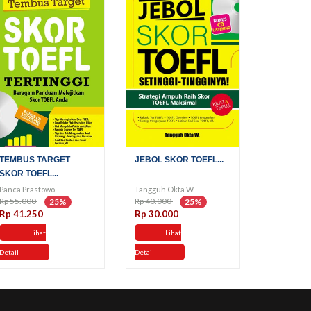
TEMBUS TARGET
JEBOL SKOR TOEFL...
SKOR TOEFL...
Panca Prastowo
Tangguh Okta W.
Rp 55.000
Rp 40.000
25%
25%
Rp 41.250
Rp 30.000
Lihat
Lihat
Detail
Detail