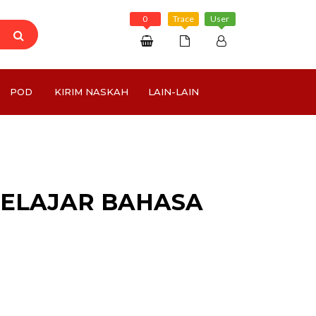
0
Trace
User
Daftar
POD
KIRIM NASKAH
LAIN-LAIN
Masuk
Rp 0
ELAJAR BAHASA