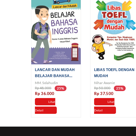
LANCAR DAN MUDAH
LIBAS TOEFL DENGAN
BELAJAR BAHASA...
MUDAH
MM. Solahudin
Nihar Awanie
Rp 48.000
Rp 50.000
25%
25%
Rp 36.000
Rp 37.500
Lihat
Lihat
Detail
Detail