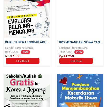
BUKU SUPER LENGKAP APLIKASI...
TIPS MENANGANI SISWA YANG...
Nanda Pramana Atmaja
Bambang Putranto, S.Pd.
Rp 50.000
Rp 55.000
25%
25%
Rp 37.500
Rp 41.250
Lihat Detail
Lihat Detail