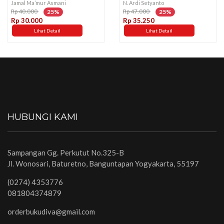
Jamal Ma’mur Asmani
N. Ardi Setyanto
Rp 40.000
Rp 47.000
25%
25%
Rp 30.000
Rp 35.250
Lihat Detail
Lihat Detail
HUBUNGI KAMI
Sampangan Gg. Perkutut No.325-B
Jl. Wonosari, Baturetno, Banguntapan Yogyakarta, 55197
(0274) 4353776
081804374879
orderbukudiva@gmail.com