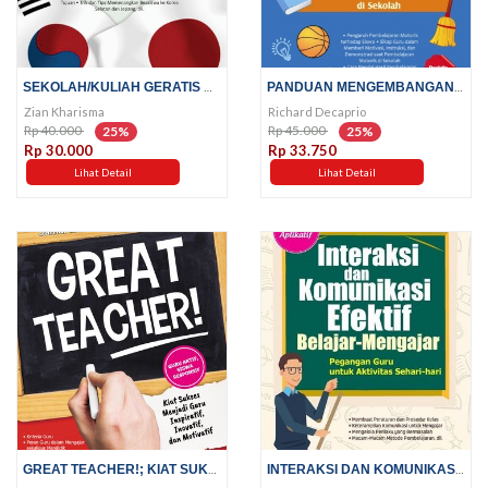
SEKOLAH/KULIAH GERATIS KE KOREA...
PANDUAN MENGEMBANGAN KECERDASAN...
Zian Kharisma
Richard Decaprio
Rp 40.000
Rp 45.000
25%
25%
Rp 30.000
Rp 33.750
Lihat Detail
Lihat Detail
GREAT TEACHER!; KIAT SUKSES...
INTERAKSI DAN KOMUNIKASI...