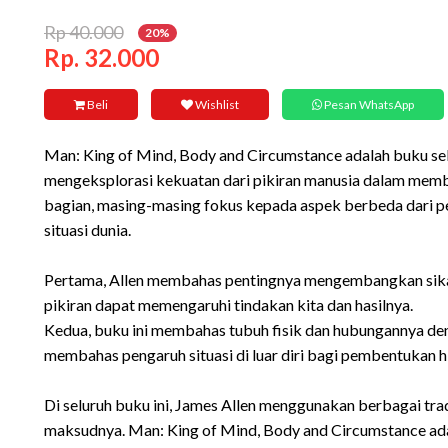
Rp 40.000
20%
Rp. 32.000
Beli
Wishlist
Pesan WhatsApp
Man: King of Mind, Body and Circumstance adalah buku self
mengeksplorasi kekuatan dari pikiran manusia dalam membe
bagian, masing-masing fokus kepada aspek berbeda dari pe
situasi dunia.
Pertama, Allen membahas pentingnya mengembangkan sika
pikiran dapat memengaruhi tindakan kita dan hasilnya.
Kedua, buku ini membahas tubuh fisik dan hubungannya deng
membahas pengaruh situasi di luar diri bagi pembentukan hi
Di seluruh buku ini, James Allen menggunakan berbagai tradi
maksudnya. Man: King of Mind, Body and Circumstance adal