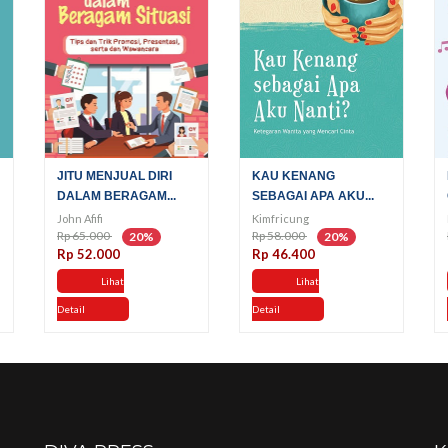
JITU MENJUAL DIRI
KAU KENANG
DALAM BERAGAM...
SEBAGAI APA AKU...
John Afifi
Kimfricung
Rp 65.000
Rp 58.000
20%
20%
Rp 52.000
Rp 46.400
Lihat
Lihat
Detail
Detail