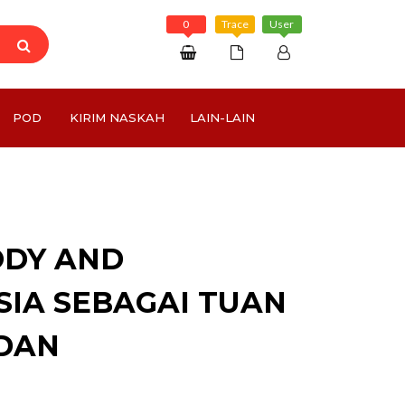
0
Trace
User
Daftar
POD
KIRIM NASKAH
LAIN-LAIN
Masuk
Rp 0
ODY AND
IA SEBAGAI TUAN
 DAN