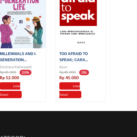
MILLENNIALS AND I-
TOO AFRAID TO
GENERATION...
SPEAK; CARA...
Destiana Rahmawati
Ayun
Rp 65.000
Rp 45.000
20%
0%
Rp 52.000
Rp 45.000
Lihat
Lihat
Detail
Detail