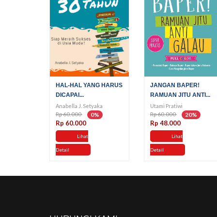
HAL-HAL YANG HARUS
JANGAN BAPER!
DICAPAI...
RAMUAN JITU ANTI...
Anabella J. Setyaka
Utami Pratiwi
Rp 60.000
Rp 60.000
0%
20%
Rp 60.000
Rp 48.000
Lihat
Lihat
Detail
Detail