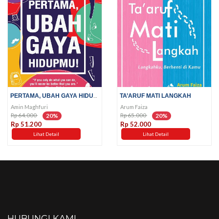
PERTAMA, UBAH GAYA HIDUPMU!
TA’ARUF MATI LANGKAH
Amin Maghfuri
Arum Faiza
Rp 64.000
Rp 65.000
20%
20%
Rp 51.200
Rp 52.000
Lihat Detail
Lihat Detail
HUBUNGI KAMI