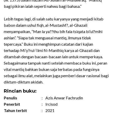
bagi pikiran ialah seperti nahwu bagi bahasa.”
Lebih tegas lagi, di salah satu karyanya yang menjadi kitab
babon dalam ushul fiqh, al-Mustashf?, al-Ghazali
menyampaikan, “Man la ya??thu bih fala tsiqata bi’ul?mihi
ashlan”. “Siapa tak menguasai mantiq, ilmunya tidak
tepercaya.” Buku ini menghimpun catatan dari kajian
terhadap Mi’y?rul-‘Ilmi fil-Manthiq karya al-Ghazali dan
ditambah dengan bacaan-bacaan lain untuk memperkaya.
Sebagaimana tampak nanti setelah membaca buku ini, peran
vital mantiq bahkan bukan saja terbatas pada fungsinya
sebagai ilmu alat, melainkan juga pemberi dasar rasional bagi
diktum-diktum akidah.
Rincian buku:
Penulis
:
Azis Anwar Fachrudin
Penerbit
:
Ircisod
Tahun terbit
:
2021