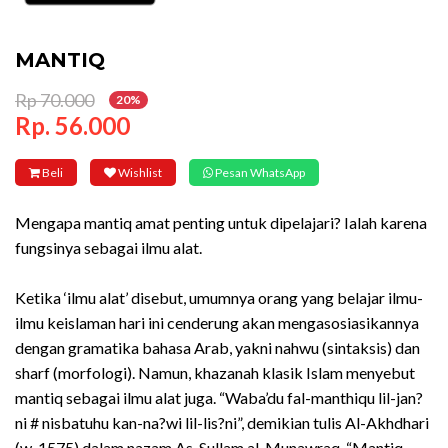
MANTIQ
Rp 70.000
20%
Rp. 56.000
Beli
Wishlist
Pesan WhatsApp
Mengapa mantiq amat penting untuk dipelajari? Ialah karena
fungsinya sebagai ilmu alat.
Ketika ‘ilmu alat’ disebut, umumnya orang yang belajar ilmu-
ilmu keislaman hari ini cenderung akan mengasosiasikannya
dengan gramatika bahasa Arab, yakni nahwu (sintaksis) dan
sharf (morfologi). Namun, khazanah klasik Islam menyebut
mantiq sebagai ilmu alat juga. “Waba’du fal-manthiqu lil-jan?
ni # nisbatuhu kan-na?wi lil-lis?ni”, demikian tulis Al-Akhdhari
(w. 1575) dalam nazam As-Sullam al-Munawraq. “Mantiq