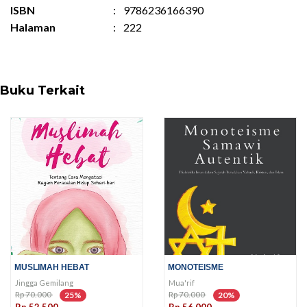
ISBN
:
9786236166390
Halaman
:
222
Buku Terkait
MUSLIMAH HEBAT
MONOTEISME
Jingga Gemilang
Mua'rif
Rp 70.000
Rp 70.000
25%
20%
Rp 52.500
Rp 56.000