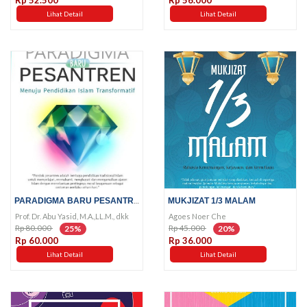
Lihat Detail
Lihat Detail
PARADIGMA BARU PESANTREN
MUKJIZAT 1/3 MALAM
Prof. Dr. Abu Yasid, M.A.,LL.M., dkk
Agoes Noer Che
Rp 80.000
Rp 45.000
25%
20%
Rp 60.000
Rp 36.000
Lihat Detail
Lihat Detail