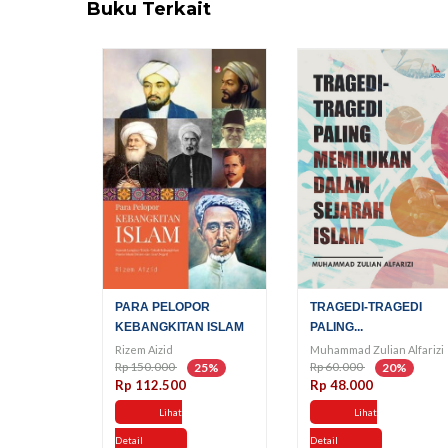
Buku Terkait
PARA PELOPOR
TRAGEDI-TRAGEDI
KEBANGKITAN ISLAM
PALING...
Rizem Aizid
Muhammad Zulian Alfarizi
Rp 150.000
Rp 60.000
25%
20%
Rp 112.500
Rp 48.000
Lihat
Lihat
Detail
Detail