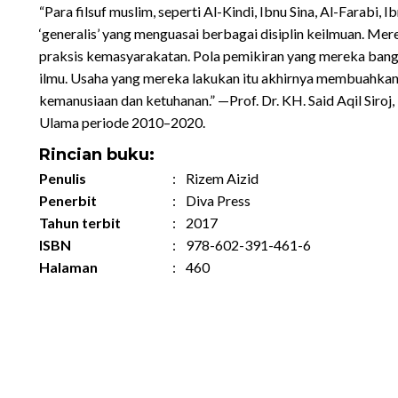
“Para filsuf muslim, seperti Al-Kindi, Ibnu Sina, Al-Farabi, I
‘generalis’ yang menguasai berbagai disiplin keilmuan. Mer
praksis kemasyarakatan. Pola pemikiran yang mereka bang
ilmu. Usaha yang mereka lakukan itu akhirnya membuahkan
kemanusiaan dan ketuhanan.” —Prof. Dr. KH. Said Aqil Siro
Ulama periode 2010–2020.
Rincian buku:
Penulis
:
Rizem Aizid
Penerbit
:
Diva Press
Tahun terbit
:
2017
ISBN
:
978-602-391-461-6
Halaman
:
460