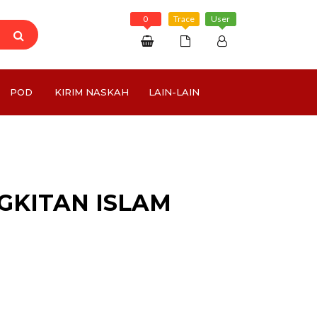
0
Trace
User
Daftar
POD
KIRIM NASKAH
LAIN-LAIN
Masuk
Rp 0
GKITAN ISLAM