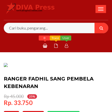
Toggl
naviga
0
Trace
User
Daftar
Masuk
RANGER FADHIL SANG PEMBELA
KEBENARAN
Rp 45.000
25%
Rp. 33.750