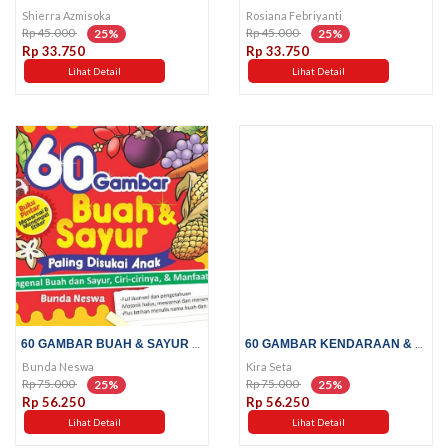
Shierra Azmisoka
Rosiana Febriyanti
Rp 45.000
Rp 45.000
25%
25%
Rp 33.750
Rp 33.750
Lihat Detail
Lihat Detail
60 GAMBAR BUAH & SAYUR PALING...
60 GAMBAR KENDARAAN & PERALATAN...
Bunda Neswa
Kira Seta
Rp 75.000
Rp 75.000
25%
25%
Rp 56.250
Rp 56.250
Lihat Detail
Lihat Detail