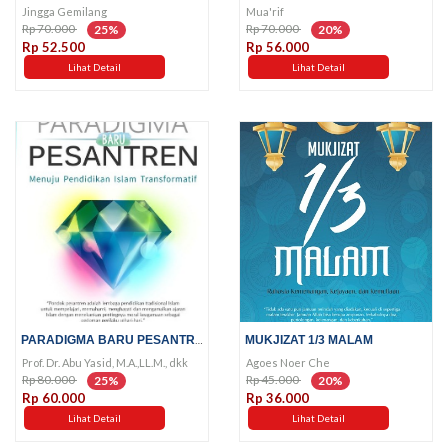
Jingga Gemilang
Mua'rif
Rp 70.000
Rp 70.000
25%
20%
Rp 52.500
Rp 56.000
Lihat Detail
Lihat Detail
PARADIGMA BARU PESANTREN
MUKJIZAT 1/3 MALAM
Prof. Dr. Abu Yasid, M.A.,LL.M., dkk
Agoes Noer Che
Rp 80.000
Rp 45.000
25%
20%
Rp 60.000
Rp 36.000
Lihat Detail
Lihat Detail