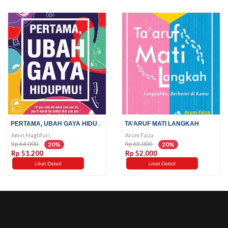
PERTAMA, UBAH GAYA HIDUPMU!
TA’ARUF MATI LANGKAH
Amin Maghfuri
Arum Faiza
Rp 64.000
Rp 65.000
20%
20%
Rp 51.200
Rp 52.000
Lihat Detail
Lihat Detail