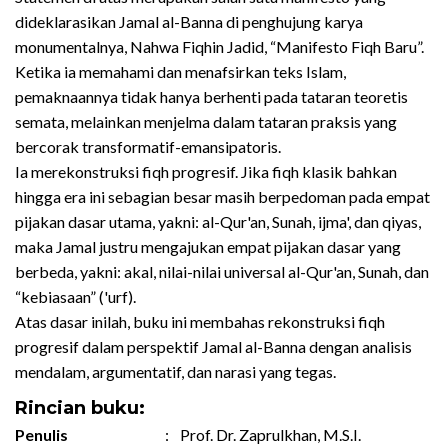
dideklarasikan Jamal al-Banna di penghujung karya
monumentalnya, Nahwa Fiqhin Jadid, “Manifesto Fiqh Baru”.
Ketika ia memahami dan menafsirkan teks Islam,
pemaknaannya tidak hanya berhenti pada tataran teoretis
semata, melainkan menjelma dalam tataran praksis yang
bercorak transformatif-emansipatoris.
Ia merekonstruksi fiqh progresif. Jika fiqh klasik bahkan
hingga era ini sebagian besar masih berpedoman pada empat
pijakan dasar utama, yakni: al-Qur'an, Sunah, ijma', dan qiyas,
maka Jamal justru mengajukan empat pijakan dasar yang
berbeda, yakni: akal, nilai-nilai universal al-Qur'an, Sunah, dan
“kebiasaan” ('urf).
Atas dasar inilah, buku ini membahas rekonstruksi fiqh
progresif dalam perspektif Jamal al-Banna dengan analisis
mendalam, argumentatif, dan narasi yang tegas.
Rincian buku:
Penulis
:
Prof. Dr. Zaprulkhan, M.S.I.