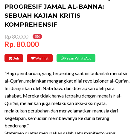
PROGRESIF JAMAL AL-BANNA:
SEBUAH KAJIAN KRITIS
KOMPREHENSIF
Rp 80.000
0%
Rp. 80.000
Beli
Wishlist
Pesan WhatsApp
“Bagi pembaruan, yang terpenting saat ini bukanlah menafsir
al-Qur'an, melainkan mengangkat nilai revolusioner al-Qur'an.
Ini dianjurkan oleh Nabi Saw. dan diterapkan oleh para
sahabat. Mereka tidak hanya terpaku dengan menafsir al-
Qur'an, melainkan juga melakukan aksi-aksi nyata,
melakukan perubahan dan menyelamatkan manusia dari
kegelapan, kemudian membawanya ke dunia terang
benderang.”
Statemen di atas merupakan salah satu manifesto yang