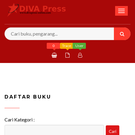
Toggl
naviga
0
Trace
User
Daftar
Masuk
DAFTAR BUKU
Cari Kategori :
Cari