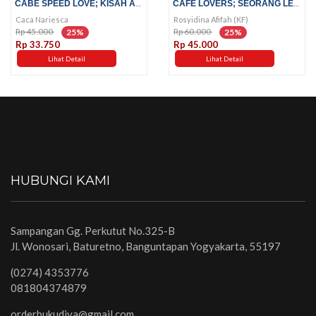
CABE SPEED LOVE; KISAH ABSURD...
CAFE LOVERS; SEORANG LELAKI DI...
Caca Nariesca
Rosyidina Afifah (KF)
Rp 45.000
Rp 60.000
25%
25%
Rp 33.750
Rp 45.000
Lihat Detail
Lihat Detail
HUBUNGI KAMI
Sampangan Gg. Perkutut No.325-B
Jl. Wonosari, Baturetno, Banguntapan Yogyakarta, 55197
(0274) 4353776
081804374879
orderbukudiva@gmail.com