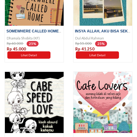
SOMEWHERE CALLED HOME; HIDUP...
INSYA ALLAH, AKU BISA SEKOLAH;...
Dhamala Shobita (KF)
Dul Abdul Rahman
Rp 60.000
Rp 55.000
25%
25%
Rp 45.000
Rp 41.250
Lihat Detail
Lihat Detail