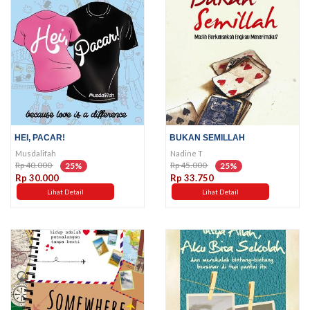
HEI, PACAR!
BUKAN SEMILLAH
Musdalifah
Nadine T
Rp 40.000
Rp 45.000
25%
25%
Rp 30.000
Rp 33.750
Lihat Detail
Lihat Detail