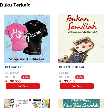
Buku Terkait
HEI, PACAR!
BUKAN SEMILLAH
Musdalifah
Nadine T
Rp 40.000
Rp 45.000
25%
25%
Rp 30.000
Rp 33.750
Lihat Detail
Lihat Detail