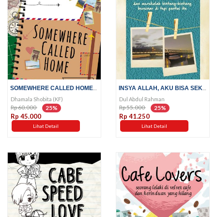
SOMEWHERE CALLED HOME; HIDUP...
INSYA ALLAH, AKU BISA SEKOLAH;...
Dhamala Shobita (KF)
Dul Abdul Rahman
Rp 60.000
Rp 55.000
25%
25%
Rp 45.000
Rp 41.250
Lihat Detail
Lihat Detail