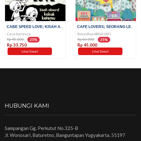
CABE SPEED LOVE; KISAH ABSURD...
CAFE LOVERS; SEORANG LELAKI DI...
Caca Nariesca
Rosyidina Afifah (KF)
Rp 45.000
Rp 60.000
25%
25%
Rp 33.750
Rp 45.000
Lihat Detail
Lihat Detail
HUBUNGI KAMI
Sampangan Gg. Perkutut No.325-B
Jl. Wonosari, Baturetno, Banguntapan Yogyakarta, 55197