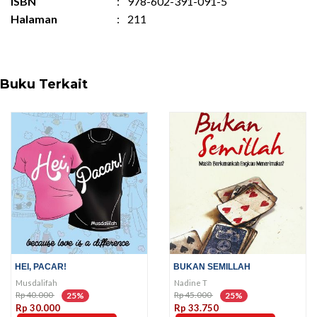
ISBN
:
978-602-391-091-5
Halaman
:
211
Buku Terkait
HEI, PACAR!
BUKAN SEMILLAH
Musdalifah
Nadine T
Rp 40.000
Rp 45.000
25%
25%
Rp 30.000
Rp 33.750