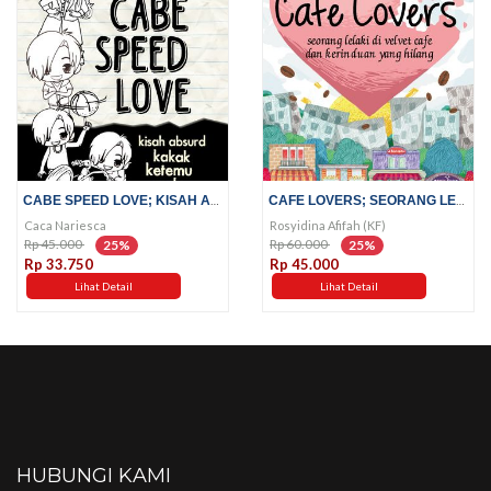
CABE SPEED LOVE; KISAH ABSURD...
CAFE LOVERS; SEORANG LELAKI DI...
Caca Nariesca
Rosyidina Afifah (KF)
Rp 45.000
Rp 60.000
25%
25%
Rp 33.750
Rp 45.000
Lihat Detail
Lihat Detail
HUBUNGI KAMI