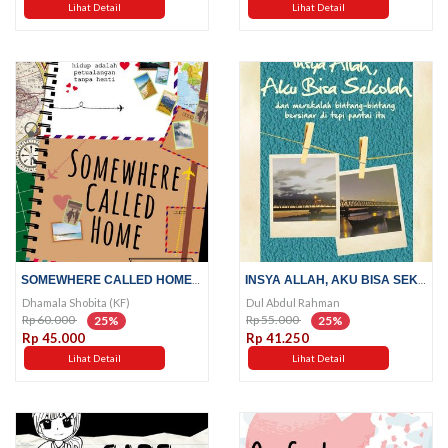
Lihat Detail
Lihat Detail
SOMEWHERE CALLED HOME; HIDUP...
INSYA ALLAH, AKU BISA SEKOLAH;...
Dhamala Shobita (KF)
Dul Abdul Rahman
Rp 60.000
Rp 55.000
25%
25%
Rp 45.000
Rp 41.250
Lihat Detail
Lihat Detail