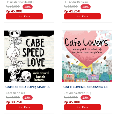
Dhamala Shobita (KF)
Dul Abdul Rahman
Rp 60.000
Rp 55.000
25%
25%
Rp 45.000
Rp 41.250
Lihat Detail
Lihat Detail
CABE SPEED LOVE; KISAH ABSURD...
CAFE LOVERS; SEORANG LELAKI DI...
Caca Nariesca
Rosyidina Afifah (KF)
Rp 45.000
Rp 60.000
25%
25%
Rp 33.750
Rp 45.000
Lihat Detail
Lihat Detail