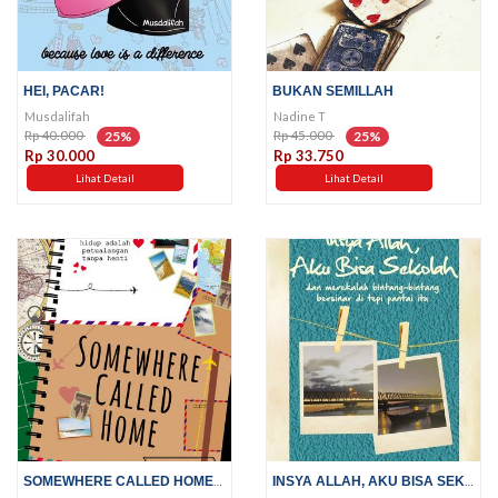
HEI, PACAR!
BUKAN SEMILLAH
Musdalifah
Nadine T
Rp 40.000
Rp 45.000
25%
25%
Rp 30.000
Rp 33.750
Lihat Detail
Lihat Detail
SOMEWHERE CALLED HOME; HIDUP...
INSYA ALLAH, AKU BISA SEKOLAH;...