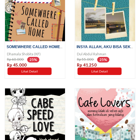
SOMEWHERE CALLED HOME; HIDUP...
INSYA ALLAH, AKU BISA SEKOLAH;...
Dhamala Shobita (KF)
Dul Abdul Rahman
Rp 60.000
Rp 55.000
25%
25%
Rp 45.000
Rp 41.250
Lihat Detail
Lihat Detail