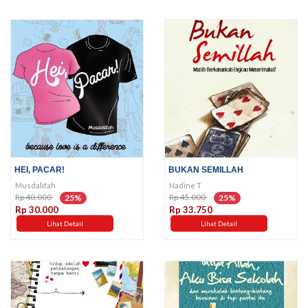
HEI, PACAR!
BUKAN SEMILLAH
Musdalifah
Nadine T
Rp 40.000
Rp 45.000
25%
25%
Rp 30.000
Rp 33.750
Lihat Detail
Lihat Detail