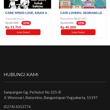
CABE SPEED LOVE; KISAH ABSURD...
CAFE LOVERS; SEORANG LELAKI DI...
Caca Nariesca
Rosyidina Afifah (KF)
Rp 45.000
Rp 60.000
25%
25%
Rp 33.750
Rp 45.000
Lihat Detail
Lihat Detail
HUBUNGI KAMI
Sampangan Gg. Perkutut No.325-B
Jl. Wonosari, Baturetno, Banguntapan Yogyakarta, 55197
(0274) 4353776