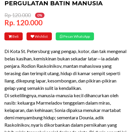
PERGULATAN BATIN MANUSIA
Rp 120.000
0%
Rp. 120.000
Beli
Wishlist
Pesan WhatsApp
Di Kota St. Petersburg yang pengap, kotor, dan tak mengenal
belas kasihan, kemiskinan bukan sekadar latar—ia adalah
penjara. Rodion Raskolnikov, mantan mahasiswa yang
terasing dan terimpit utang, hidup di kamar sempit seperti
liang, dikepung lapar, kesombongan, dan pikiran-pikiran
gelap yang semakin sulit ia kendalikan.
Di sekelilingnya, manusia-manusia kecil dihancurkan oleh
nasib: keluarga Marmeladov tenggelam dalam miras,
kelaparan, dan kehinaan; Sonia dipaksa menukar martabat
demi menyambung hidup; sementara Dounia, adik
Raskolnikov, nyaris dikorbankan dalam pernikahan yang