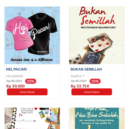
HEI, PACAR!
BUKAN SEMILLAH
Musdalifah
Nadine T
Rp 40.000
Rp 45.000
25%
25%
Rp 30.000
Rp 33.750
Lihat Detail
Lihat Detail