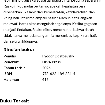
lebih mirip transaksi sosial daripada cinta. Di dunia seperti ini,
Raskolnikov mulai bertanya: apakah kejahatan bisa
dibenarkan jika lahir dari kemelaratan, ketidakadilan, dan
keinginan untuk melampaui nasib? Namun, satu langkah
melewati batas akan mengubah segalanya. Ketika gagasan
menjadi tindakan, Raskolnikov menemukan bahwa darah
tidak hanya menodai tangan—ia merembes ke pikiran, hati,
dan seluruh hidupnya.
Rincian buku:
Penulis
:
Fyodor Dostoevsky
Penerbit
:
DIVA Press
Tahun terbit
:
2026
ISBN
:
978-623-189-881-4
Halaman
:
416
Buku Terkait