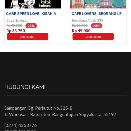
CABE SPEED LOVE; KISAH ABSURD...
CAFE LOVERS; SEORANG LELAKI DI...
Caca Nariesca
Rosyidina Afifah (KF)
Rp 45.000
Rp 60.000
25%
25%
Rp 33.750
Rp 45.000
Lihat Detail
Lihat Detail
HUBUNGI KAMI
Sampangan Gg. Perkutut No.325-B
Jl. Wonosari, Baturetno, Banguntapan Yogyakarta, 55197
(0274) 4353776