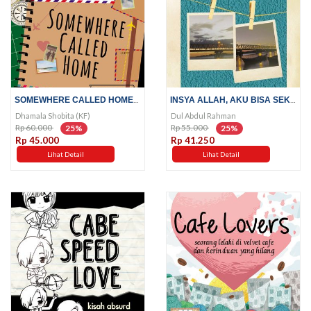
SOMEWHERE CALLED HOME; HIDUP...
INSYA ALLAH, AKU BISA SEKOLAH;...
Dhamala Shobita (KF)
Dul Abdul Rahman
Rp 60.000
Rp 55.000
25%
25%
Rp 45.000
Rp 41.250
Lihat Detail
Lihat Detail