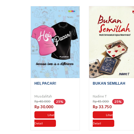
HEI, PACAR!
BUKAN SEMILLAH
Musdalifah
Nadine T
Rp 40.000
Rp 45.000
25%
25%
Rp 30.000
Rp 33.750
Lihat
Lihat
Detail
Detail