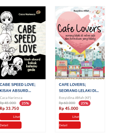
CABE SPEED LOVE;
CAFE LOVERS;
KISAH ABSURD...
SEORANG LELAKI DI...
Caca Nariesca
Rosyidina Afifah (KF)
Rp 45.000
Rp 60.000
25%
25%
Rp 33.750
Rp 45.000
Lihat
Lihat
Detail
Detail