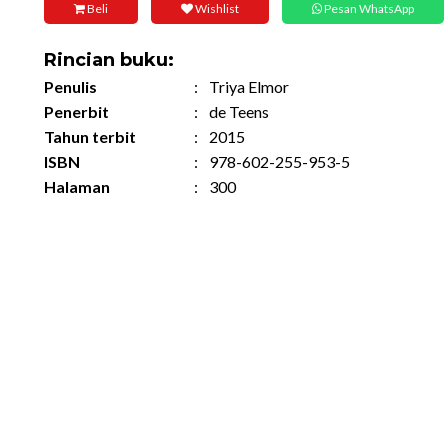
Beli
Wishlist
Pesan WhatsApp
Rincian buku:
Penulis
:
Triya Elmor
Penerbit
:
de Teens
Tahun terbit
:
2015
ISBN
:
978-602-255-953-5
Halaman
:
300