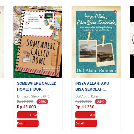
SOMEWHERE CALLED
INSYA ALLAH, AKU
HOME; HIDUP...
BISA SEKOLAH;...
Dhamala Shobita (KF)
Dul Abdul Rahman
Rp 60.000
Rp 55.000
25%
25%
Rp 45.000
Rp 41.250
Lihat
Lihat
Detail
Detail