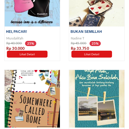
HEI, PACAR!
BUKAN SEMILLAH
Musdalifah
Nadine T
Rp 40.000
Rp 45.000
25%
25%
Rp 30.000
Rp 33.750
Lihat Detail
Lihat Detail