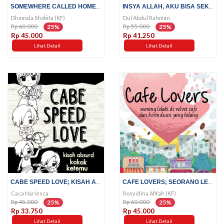
SOMEWHERE CALLED HOME; HIDUP...
INSYA ALLAH, AKU BISA SEKOLAH;...
Dhamala Shobita (KF)
Dul Abdul Rahman
Rp 60.000
Rp 55.000
25%
25%
Rp 45.000
Rp 41.250
Lihat Detail
Lihat Detail
CABE SPEED LOVE; KISAH ABSURD...
CAFE LOVERS; SEORANG LELAKI DI...
Caca Nariesca
Rosyidina Afifah (KF)
Rp 45.000
Rp 60.000
25%
25%
Rp 33.750
Rp 45.000
Lihat Detail
Lihat Detail