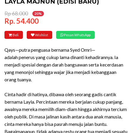
LAYLA MAJNUN (EDISI BARU)
Rp 68.000
20%
Rp. 54.400
Beli
Wishlist
Pesan WhatsApp
Qays—putra penguasa bernama Syed Omri—
adalah penerus yang cukup lama dinanti kehadirannya. Ia
menjadi spesial dengan darah bangsawan serta kecerdasan
yang menonjol sehingga wajar jika menjadi kebanggaan
orang tuanya.
Cinta hadir di hatinya, dibawa oleh seorang gadis cantik
bernama Layla. Percintaan mereka berjalan cukup panjang,
awalnya mereka memilih diam-diam hingga akhirnya tercium
oleh publik. Di masa jalinan kasih antara dua anak manusia,
cinta mereka hanya bisa pasrah menuju jalan buntu.
Bagaimanapun, tidak adanya restu orang tua menjadi sesuatu