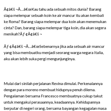
Ã¢â€š ¬Ã…â€œKau tahu ada sebuah mitos dunia? Barang
siapa melempar sebuah koin ke air mancur itu akan kembali
ke Roma? Barang siapa melempar dua koin akan menemukan
cinta? Dan, barang siapa melempar tiga koin, dia akan segera
menikah?Ãƒ ¢Ã¢â€š ¬ 
Ãƒ ¢Ã¢â€š ¬Ã…â€œSebenarnya jika ada sebuah air mancur
yang bisa membuatku menjadi seorang warga negara Italia,
aku akan lebih suka pergi mengunjunginya.
Mulai dari sinilah perjalanan Revina dimulai. Perkenalannya
dengan para moreno membuat hidupnya penuh dilema.
Pengalaman bersama Francesco membuatnya cukup takut
untuk mengakui perasaannya, keadaannya. Kehidupannya
berputar di negeri orang, bersama bayangan kegagalan masa