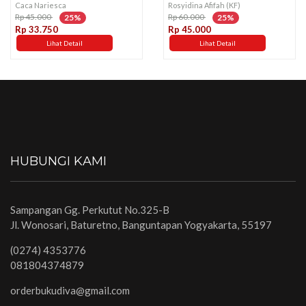
Caca Nariesca
Rosyidina Afifah (KF)
Rp 45.000
Rp 60.000
25%
25%
Rp 33.750
Rp 45.000
Lihat Detail
Lihat Detail
HUBUNGI KAMI
Sampangan Gg. Perkutut No.325-B
Jl. Wonosari, Baturetno, Banguntapan Yogyakarta, 55197
(0274) 4353776
081804374879
orderbukudiva@gmail.com