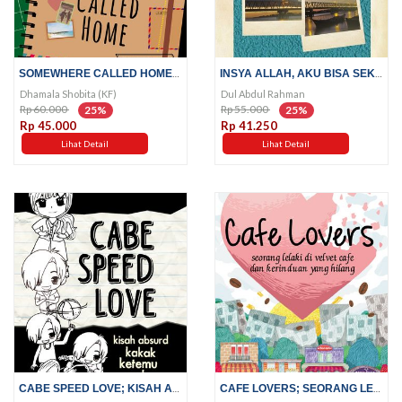
SOMEWHERE CALLED HOME; HIDUP...
INSYA ALLAH, AKU BISA SEKOLAH;...
Dhamala Shobita (KF)
Dul Abdul Rahman
Rp 60.000
Rp 55.000
25%
25%
Rp 45.000
Rp 41.250
Lihat Detail
Lihat Detail
CABE SPEED LOVE; KISAH ABSURD...
CAFE LOVERS; SEORANG LELAKI DI...