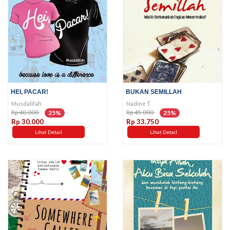
HEI, PACAR!
BUKAN SEMILLAH
Musdalifah
Nadine T
Rp 40.000
Rp 45.000
25%
25%
Rp 30.000
Rp 33.750
Lihat Detail
Lihat Detail