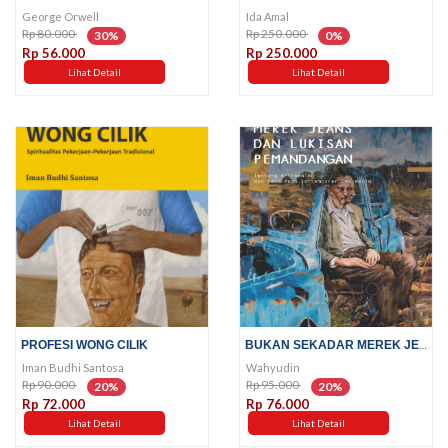
George Orwell
Ida Amal
Rp 80.000
Rp 250.000
30%
0%
Rp 56.000
Rp 250.000
Lihat Detail
Lihat Detail
BUKAN SEKADAR MEREK JEANS DAN...
PROFESI WONG CILIK
Iman Budhi Santosa
Wahyudin
Rp 90.000
Rp 95.000
20%
20%
Rp 72.000
Rp 76.000
Lihat Detail
Lihat Detail