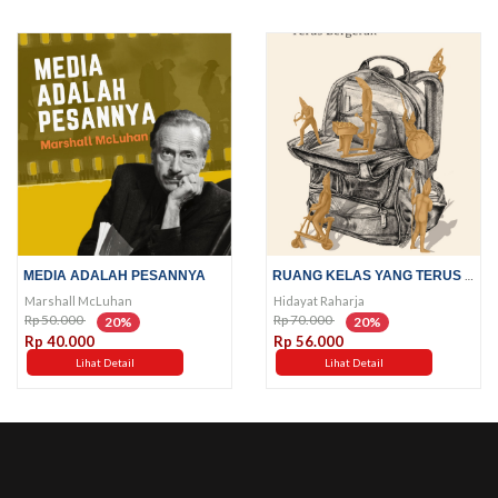
RUANG KELAS YANG TERUS BERGERAK
MEDIA ADALAH PESANNYA
Marshall McLuhan
Hidayat Raharja
Rp 50.000
Rp 70.000
20%
20%
Rp 40.000
Rp 56.000
Lihat Detail
Lihat Detail