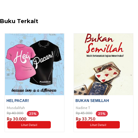
Buku Terkait
HEI, PACAR!
BUKAN SEMILLAH
Musdalifah
Nadine T
Rp 40.000
Rp 45.000
25%
25%
Rp 30.000
Rp 33.750
Lihat Detail
Lihat Detail