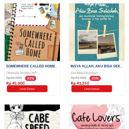
SOMEWHERE CALLED HOME; HIDUP...
INSYA ALLAH, AKU BISA SEKOLAH;...
Dhamala Shobita (KF)
Dul Abdul Rahman
Rp 60.000
Rp 55.000
25%
25%
Rp 45.000
Rp 41.250
Lihat Detail
Lihat Detail