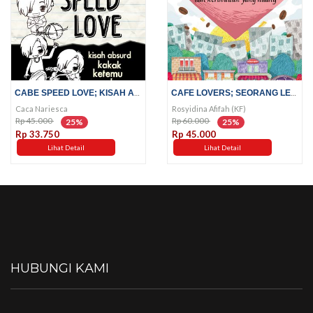
CABE SPEED LOVE; KISAH ABSURD...
CAFE LOVERS; SEORANG LELAKI DI...
Caca Nariesca
Rosyidina Afifah (KF)
Rp 45.000
Rp 60.000
25%
25%
Rp 33.750
Rp 45.000
Lihat Detail
Lihat Detail
HUBUNGI KAMI