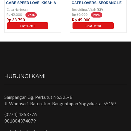
CABE SPEED LOVE; KISAH ABSURD...
CAFE LOVERS; SEORANG LELAKI DI...
Caca Nariesca
Rosyidina Afifah (KF)
Rp 45.000
Rp 60.000
25%
25%
Rp 33.750
Rp 45.000
Lihat Detail
Lihat Detail
HUBUNGI KAMI
Sampangan Gg. Perkutut No.325-B
Jl. Wonosari, Baturetno, Banguntapan Yogyakarta, 55197
(0274) 4353776
081804374879