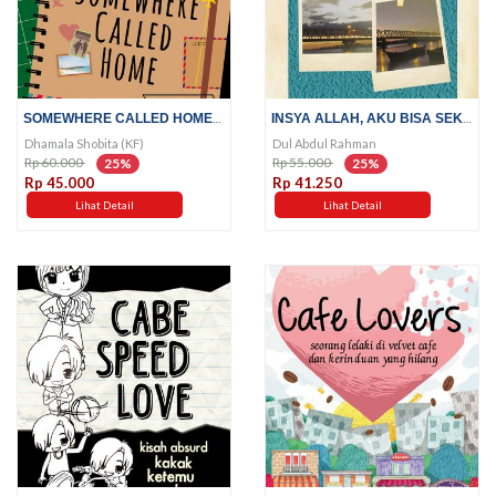
SOMEWHERE CALLED HOME; HIDUP...
INSYA ALLAH, AKU BISA SEKOLAH;...
Dhamala Shobita (KF)
Dul Abdul Rahman
Rp 60.000
Rp 55.000
25%
25%
Rp 45.000
Rp 41.250
Lihat Detail
Lihat Detail