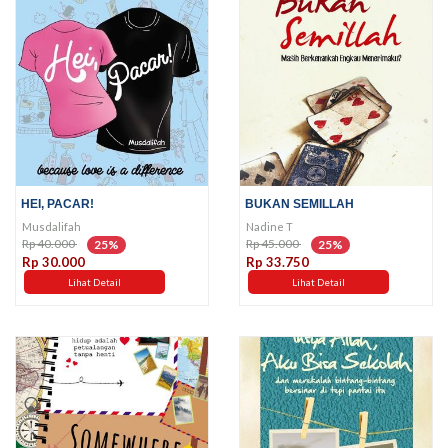
HEI, PACAR!
BUKAN SEMILLAH
Musdalifah
Nadine T
Rp 40.000
Rp 45.000
25%
25%
Rp 30.000
Rp 33.750
Lihat Detail
Lihat Detail